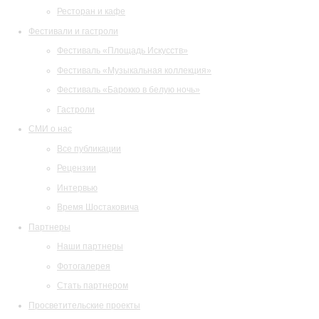
Ресторан и кафе
Фестивали и гастроли
Фестиваль «Площадь Искусств»
Фестиваль «Музыкальная коллекция»
Фестиваль «Барокко в белую ночь»
Гастроли
СМИ о нас
Все публикации
Рецензии
Интервью
Время Шостаковича
Партнеры
Наши партнеры
Фотогалерея
Стать партнером
Просветительские проекты