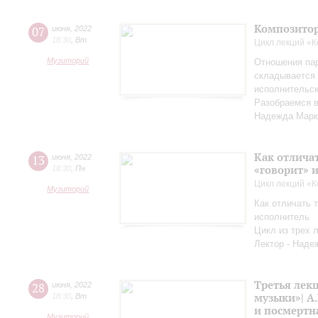
Композитор
07
июня
,
2022
18:30
,
Вт
Цикл лекций «
Музиторий
Отношения па
складывается 
исполнительск
Разобраемся в
Надежда Марк
Как отличат
13
июня
,
2022
«говорит» 
18:30
,
Пн
Цикл лекций «
Музиторий
Как отличать т
исполнитель
Цикл из трех 
Лектор - Наде
Третья лек
28
июня
,
2022
музыки»| А.
18:30
,
Вт
и посмертн
Музиторий