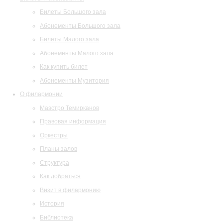
Билеты Большого зала
Абонементы Большого зала
Билеты Малого зала
Абонементы Малого зала
Как купить билет
Абонементы Музитория
О филармонии
Маэстро Темирканов
Правовая информация
Оркестры
Планы залов
Структура
Как добраться
Визит в филармонию
История
Библиотека