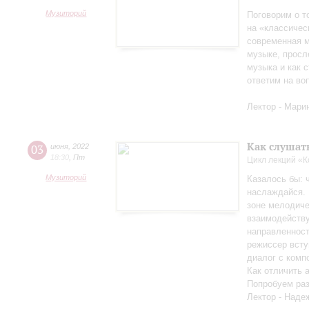
Музиторий
Поговорим о т
на «классичес
современная м
музыке, просл
музыка и как с
ответим на во
Лектор - Мари
Как слушат
03
июня
,
2022
18:30
,
Пт
Цикл лекций «
Музиторий
Казалось бы: 
наслаждайся. 
зоне мелодиче
взаимодейству
направленност
режиссер всту
диалог с комп
Как отличить 
Попробуем раз
Лектор - Наде