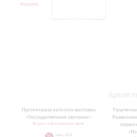
Музиторий
Архив т
Презентация каталога выставки
Творческа
«Государственное звучание»
Радвилови
Встречи в Бетховенском фойе
первог
«Из
25
июня
,
2026