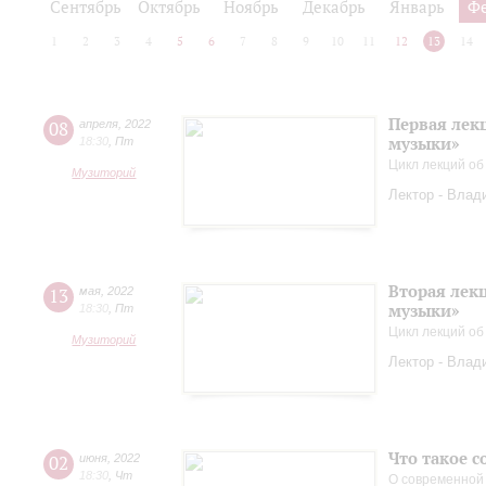
Сентябрь
Октябрь
Ноябрь
Декабрь
Январь
Ф
1
2
3
4
5
6
7
8
9
10
11
12
13
14
Первая лек
08
апреля
,
2022
музыки»
18:30
,
Пт
Цикл лекций об
Музиторий
Лектор - Влад
Вторая лек
13
мая
,
2022
музыки»
18:30
,
Пт
Цикл лекций об
Музиторий
Лектор - Влад
Что такое 
02
июня
,
2022
18:30
,
Чт
О современной