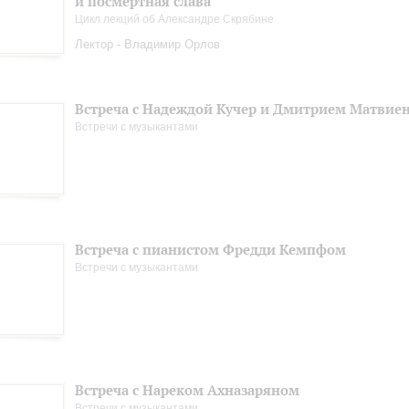
и посмертная слава
Цикл лекций об Александре Скрябине
Лектор - Владимир Орлов
Встреча с Надеждой Кучер и Дмитрием Матвие
Встречи с музыкантами
Встреча с пианистом Фредди Кемпфом
Встречи с музыкантами
Встреча с Нареком Ахназаряном
Встречи с музыкантами