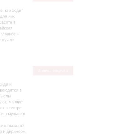
е, кто ходит
 для них
расота в
пейская
 главное –
с лучше
Запись закрыта
сиди и
находятся в
смыслы
уют, меняют
ак в театре
 и в музыке в
нительского?
р и дирижер».