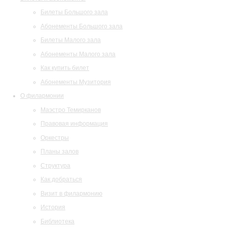
Билеты Большого зала
Абонементы Большого зала
Билеты Малого зала
Абонементы Малого зала
Как купить билет
Абонементы Музитория
О филармонии
Маэстро Темирканов
Правовая информация
Оркестры
Планы залов
Структура
Как добраться
Визит в филармонию
История
Библиотека