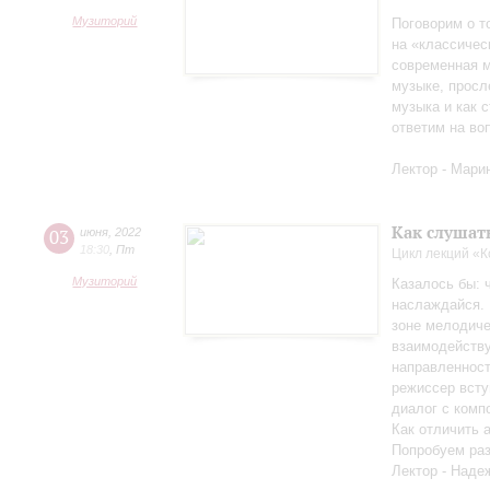
Музиторий
Поговорим о т
на «классичес
современная м
музыке, просл
музыка и как с
ответим на во
Лектор - Мари
Как слушат
03
июня
,
2022
18:30
,
Пт
Цикл лекций «
Музиторий
Казалось бы: 
наслаждайся. 
зоне мелодиче
взаимодейству
направленност
режиссер всту
диалог с комп
Как отличить 
Попробуем раз
Лектор - Наде