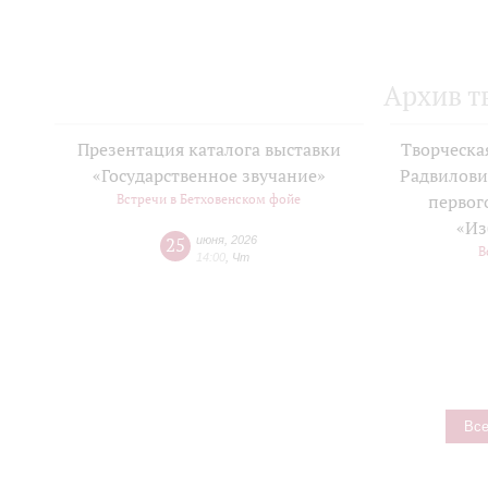
Архив т
Презентация каталога выставки
Творческа
«Государственное звучание»
Радвилови
Встречи в Бетховенском фойе
первог
«Из
25
июня
,
2026
В
14:00
,
Чт
Все