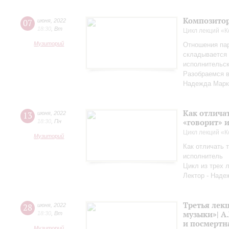
Композитор
07
июня
,
2022
18:30
,
Вт
Цикл лекций «
Музиторий
Отношения па
складывается 
исполнительск
Разобраемся в
Надежда Марк
Как отличат
13
июня
,
2022
«говорит» 
18:30
,
Пн
Цикл лекций «
Музиторий
Как отличать т
исполнитель
Цикл из трех 
Лектор - Наде
Третья лек
28
июня
,
2022
музыки»| А.
18:30
,
Вт
и посмертн
Музиторий