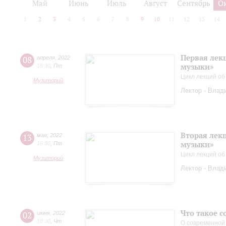
Май
Июнь
Июль
Август
Сентябрь
О
1
2
3
4
5
6
7
8
9
10
11
12
13
14
Первая лек
08
апреля
,
2022
музыки»
18:30
,
Пт
Цикл лекций об
Музиторий
Лектор - Влад
Вторая лек
13
мая
,
2022
музыки»
18:30
,
Пт
Цикл лекций об
Музиторий
Лектор - Влад
Что такое 
02
июня
,
2022
18:30
,
Чт
О современной