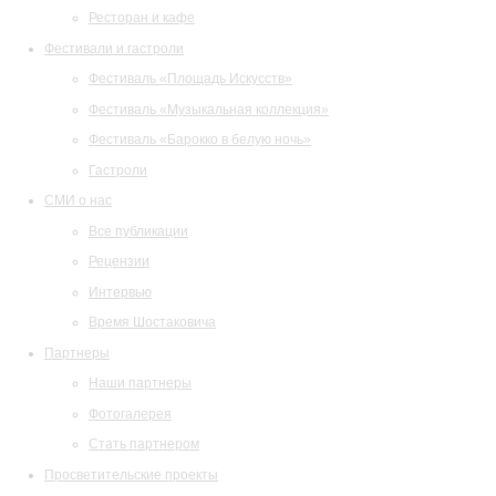
Ресторан и кафе
Фестивали и гастроли
Фестиваль «Площадь Искусств»
Фестиваль «Музыкальная коллекция»
Фестиваль «Барокко в белую ночь»
Гастроли
СМИ о нас
Все публикации
Рецензии
Интервью
Время Шостаковича
Партнеры
Наши партнеры
Фотогалерея
Стать партнером
Просветительские проекты