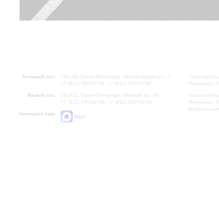
Большой зал:
191186, Санкт-Петербург, Михайловская ул., 2
Часы работы
+7 (812) 240-01-00, +7 (812) 240-01-80
Перерыв с 1
Малый зал:
191011, Санкт-Петербург, Невский пр., 30
Часы работы
+7 (812) 240-01-00, +7 (812) 240-01-70
Перерыв с 1
Вопросы на
Напишите нам:
MAX