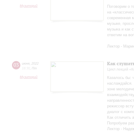
Музиторий
Поговорим о т
на «классичес
современная м
музыке, просл
музыка и как с
ответим на во
Лектор - Мари
Как слушат
03
июня
,
2022
18:30
,
Пт
Цикл лекций «
Музиторий
Казалось бы: 
наслаждайся. 
зоне мелодиче
взаимодейству
направленност
режиссер всту
диалог с комп
Как отличить 
Попробуем раз
Лектор - Наде