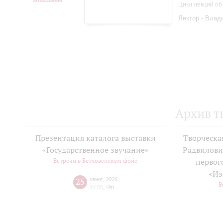
Цикл лекций об
Лектор - Влад
Архив т
Презентация каталога выставки
Творческа
«Государственное звучание»
Радвилови
Встречи в Бетховенском фойе
первог
«Из
25
июня
,
2026
В
14:00
,
Чт