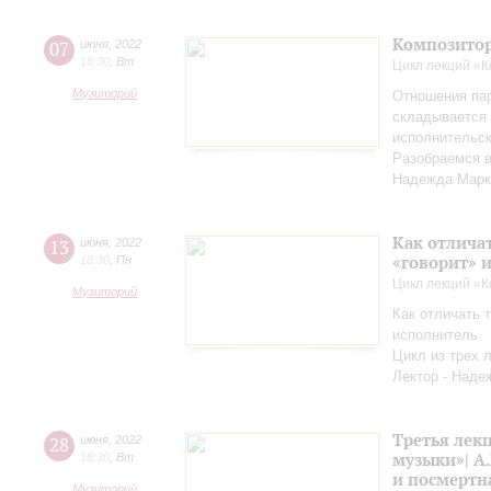
Композитор
07
июня
,
2022
18:30
,
Вт
Цикл лекций «
Музиторий
Отношения па
складывается 
исполнительск
Разобраемся в
Надежда Марк
Как отличат
13
июня
,
2022
«говорит» 
18:30
,
Пн
Цикл лекций «
Музиторий
Как отличать т
исполнитель
Цикл из трех 
Лектор - Наде
Третья лек
28
июня
,
2022
музыки»| А.
18:30
,
Вт
и посмертн
Музиторий