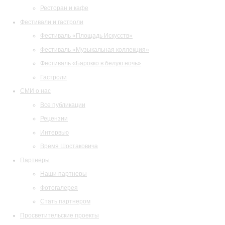
Ресторан и кафе
Фестивали и гастроли
Фестиваль «Площадь Искусств»
Фестиваль «Музыкальная коллекция»
Фестиваль «Барокко в белую ночь»
Гастроли
СМИ о нас
Все публикации
Рецензии
Интервью
Время Шостаковича
Партнеры
Наши партнеры
Фотогалерея
Стать партнером
Просветительские проекты