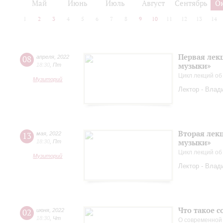
Май
Июнь
Июль
Август
Сентябрь
О
1
2
3
4
5
6
7
8
9
10
11
12
13
14
Первая лек
08
апреля
,
2022
музыки»
18:30
,
Пт
Цикл лекций об
Музиторий
Лектор - Влад
Вторая лек
13
мая
,
2022
музыки»
18:30
,
Пт
Цикл лекций об
Музиторий
Лектор - Влад
Что такое 
02
июня
,
2022
18:30
,
Чт
О современной