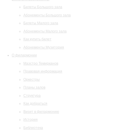
Билеты Большого зала
Абонементы Большого зала
Билеты Малого зала
Абонементы Малого зала
Как купить билет
Абонементы Музитория
О филармонии
Маэстро Темирканов
Правовая информация
Оркестры
Планы залов
Структура
Как добраться
Визит в филармонию
История
Библиотека