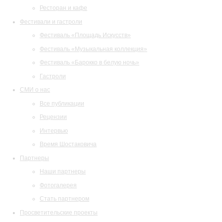
Ресторан и кафе
Фестивали и гастроли
Фестиваль «Площадь Искусств»
Фестиваль «Музыкальная коллекция»
Фестиваль «Барокко в белую ночь»
Гастроли
СМИ о нас
Все публикации
Рецензии
Интервью
Время Шостаковича
Партнеры
Наши партнеры
Фотогалерея
Стать партнером
Просветительские проекты