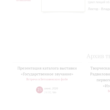
Цикл лекций об
Лектор - Влад
Архив т
Презентация каталога выставки
Творческа
«Государственное звучание»
Радвилови
Встречи в Бетховенском фойе
первог
«Из
25
июня
,
2026
В
14:00
,
Чт