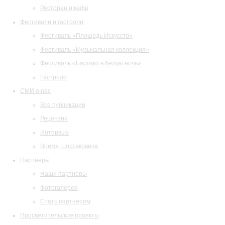
Ресторан и кафе
Фестивали и гастроли
Фестиваль «Площадь Искусств»
Фестиваль «Музыкальная коллекция»
Фестиваль «Барокко в белую ночь»
Гастроли
СМИ о нас
Все публикации
Рецензии
Интервью
Время Шостаковича
Партнеры
Наши партнеры
Фотогалерея
Стать партнером
Просветительские проекты