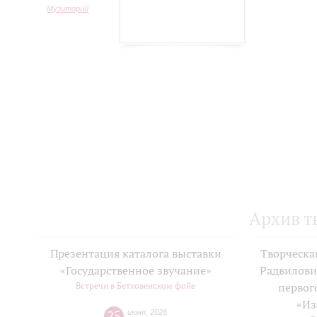
Музиторий
Архив т
Презентация каталога выставки
Творческа
«Государственное звучание»
Радвилови
Встречи в Бетховенском фойе
первог
«Из
25
июня
,
2026