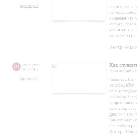
Музиторий
Поговорим о т
на «классичес
современная м
музыке, просл
музыка и как с
ответим на во
Лектор - Мари
Как слушат
03
июня
,
2022
18:30
,
Пт
Цикл лекций «
Музиторий
Казалось бы: 
наслаждайся. 
зоне мелодиче
взаимодейству
направленност
режиссер всту
диалог с комп
Как отличить 
Попробуем раз
Лектор - Наде