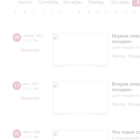
Август
Сентябрь
Октябрь
Ноябрь
Декабрь
Я
1
2
3
4
5
6
7
8
9
10
11
12
13
14
Первая лек
08
апреля
,
2022
музыки»
18:30
,
Пт
Цикл лекций об
Музиторий
Лектор - Влад
Вторая лек
13
мая
,
2022
музыки»
18:30
,
Пт
Цикл лекций об
Музиторий
Лектор - Влад
Что такое 
02
июня
,
2022
18:30
,
Чт
О современной