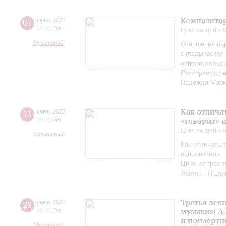
Композитор
07
июня
,
2022
18:30
,
Вт
Цикл лекций «
Музиторий
Отношения па
складывается 
исполнительск
Разобраемся в
Надежда Марк
Как отличат
13
июня
,
2022
«говорит» 
18:30
,
Пн
Цикл лекций «
Музиторий
Как отличать т
исполнитель
Цикл из трех 
Лектор - Наде
Третья лек
28
июня
,
2022
музыки»| А.
18:30
,
Вт
и посмертн
Музиторий