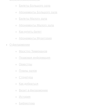
Билеты Большого зала
Абонементы Большого зала
Билеты Малого зала
Абонементы Малого зала
Как купить билет
Абонементы Музитория
О филармонии
Маэстро Темирканов
Правовая информация
Оркестры
Планы залов
Структура
Как добраться
Визит в филармонию
История
Библиотека