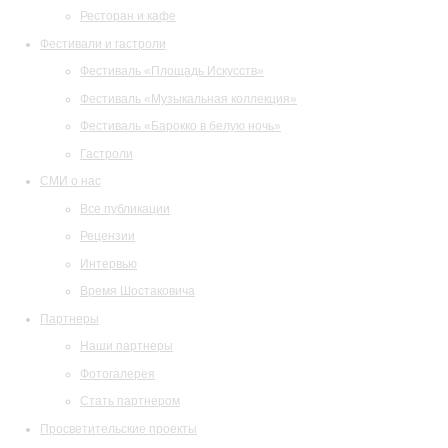
Ресторан и кафе
Фестивали и гастроли
Фестиваль «Площадь Искусств»
Фестиваль «Музыкальная коллекция»
Фестиваль «Барокко в белую ночь»
Гастроли
СМИ о нас
Все публикации
Рецензии
Интервью
Время Шостаковича
Партнеры
Наши партнеры
Фотогалерея
Стать партнером
Просветительские проекты