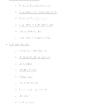
Билеты Большого зала
Абонементы Большого зала
Билеты Малого зала
Абонементы Малого зала
Как купить билет
Абонементы Музитория
О филармонии
Маэстро Темирканов
Правовая информация
Оркестры
Планы залов
Структура
Как добраться
Визит в филармонию
История
Библиотека