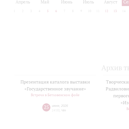
Апрель
Май
Июнь
Июль
Август
Се
1
2
3
4
5
6
7
8
9
10
11
12
13
14
Архив т
Презентация каталога выставки
Творческа
«Государственное звучание»
Радвилови
Встречи в Бетховенском фойе
первог
«Из
25
июня
,
2026
В
14:00
,
Чт