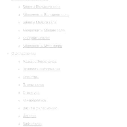
Билеты Большого зала
Абонементы Большого зала
Билеты Малого зала
Абонементы Малого зала
Как купить билет
Абонементы Музитория
О филармонии
Маэстро Темирканов
Правовая информация
Оркестры
Планы залов
Структура
Как добраться
Визит в филармонию
История
Библиотека