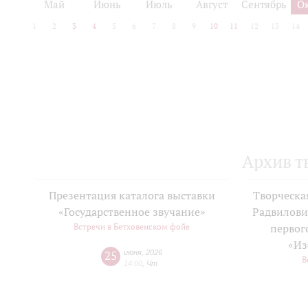
Май
Июнь
Июль
Август
Сентябрь
О
1
2
3
4
5
6
7
8
9
10
11
12
13
14
Архив т
Презентация каталога выставки
Творческа
«Государственное звучание»
Радвилови
Встречи в Бетховенском фойе
первог
«Из
25
июня
,
2026
В
14:00
,
Чт