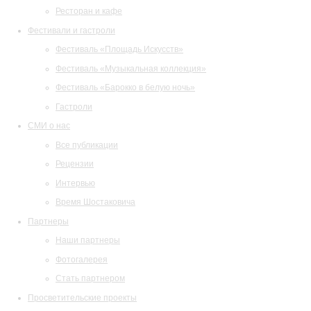
Ресторан и кафе
Фестивали и гастроли
Фестиваль «Площадь Искусств»
Фестиваль «Музыкальная коллекция»
Фестиваль «Барокко в белую ночь»
Гастроли
СМИ о нас
Все публикации
Рецензии
Интервью
Время Шостаковича
Партнеры
Наши партнеры
Фотогалерея
Стать партнером
Просветительские проекты