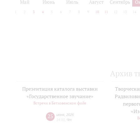
Май
Июнь
Июль
Август
Сентябрь
О
1
2
3
4
5
6
7
8
9
10
11
12
13
14
Архив т
Презентация каталога выставки
Творческа
«Государственное звучание»
Радвилови
Встречи в Бетховенском фойе
первог
«Из
25
июня
,
2026
В
14:00
,
Чт