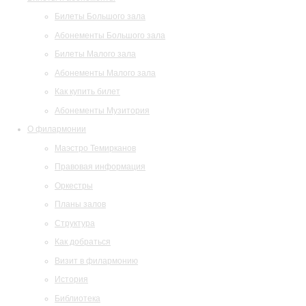
Билеты Большого зала
Абонементы Большого зала
Билеты Малого зала
Абонементы Малого зала
Как купить билет
Абонементы Музитория
О филармонии
Маэстро Темирканов
Правовая информация
Оркестры
Планы залов
Структура
Как добраться
Визит в филармонию
История
Библиотека