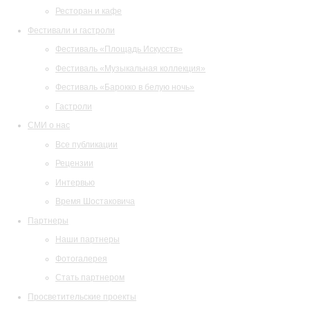
Ресторан и кафе
Фестивали и гастроли
Фестиваль «Площадь Искусств»
Фестиваль «Музыкальная коллекция»
Фестиваль «Барокко в белую ночь»
Гастроли
СМИ о нас
Все публикации
Рецензии
Интервью
Время Шостаковича
Партнеры
Наши партнеры
Фотогалерея
Стать партнером
Просветительские проекты