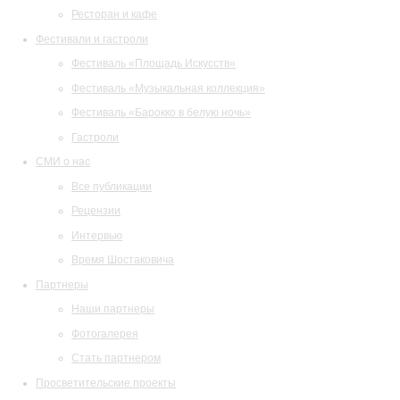
Ресторан и кафе
Фестивали и гастроли
Фестиваль «Площадь Искусств»
Фестиваль «Музыкальная коллекция»
Фестиваль «Барокко в белую ночь»
Гастроли
СМИ о нас
Все публикации
Рецензии
Интервью
Время Шостаковича
Партнеры
Наши партнеры
Фотогалерея
Стать партнером
Просветительские проекты