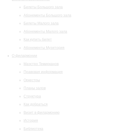
Билеты Большого зала
Абонементы Большого зала
Билеты Малого зала
Абонементы Малого зала
Как купить билет
Абонементы Музитория
О филармонии
Маэстро Темирканов
Правовая информация
Оркестры
Планы залов
Структура
Как добраться
Визит в филармонию
История
Библиотека