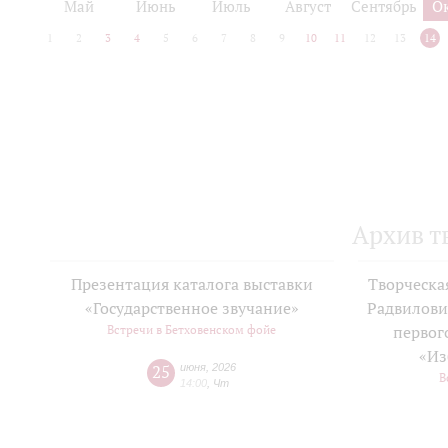
Май
Июнь
Июль
Август
Сентябрь
О
1
2
3
4
5
6
7
8
9
10
11
12
13
14
Архив т
Презентация каталога выставки
Творческа
«Государственное звучание»
Радвилови
Встречи в Бетховенском фойе
первог
«Из
25
июня
,
2026
В
14:00
,
Чт