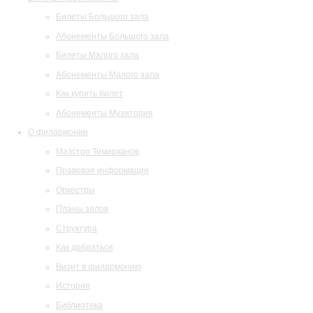
Билеты Большого зала
Абонементы Большого зала
Билеты Малого зала
Абонементы Малого зала
Как купить билет
Абонементы Музитория
О филармонии
Маэстро Темирканов
Правовая информация
Оркестры
Планы залов
Структура
Как добраться
Визит в филармонию
История
Библиотека