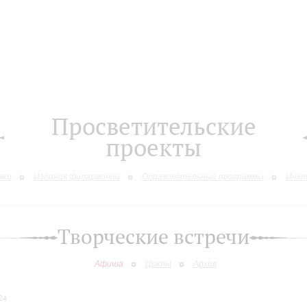
Просветительские
проекты
вки
Издания филармонии
Образовательные программы
Инкл
Творческие встречи
Афиша
Циклы
Архив
24