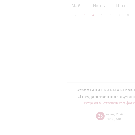
2024/25
2025/26
Май
Июнь
Июль
1
2
3
4
5
6
7
8
Презентация каталога выс
«Государственное звучан
Встречи в Бетховенском фой
25
июня
,
2026
14:00
,
Чт