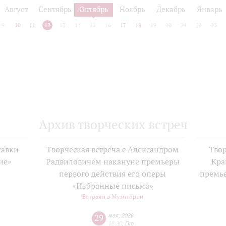
Август
Сентябрь
Октябрь
Ноябрь
Декабрь
Январь
9
10
11
12
13
14
15
16
17
18
19
20
21
22
23
Архив творческих встреч
тавки
Творческая встреча с Александром
Твор
ие»
Радвиловичем накануне премьеры
Кра
е
первого действия его оперы
премь
«Избранные письма»
Встречи в Музитории
29
мая
,
2026
18:30
,
Пт