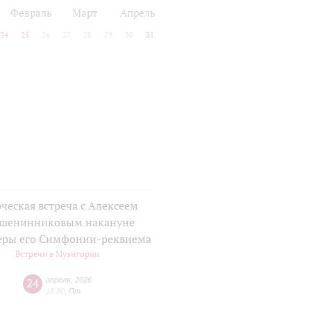
Февраль
Март
Апрель
24
25
26
27
28
29
30
31
ческая встреча с Алексеем
шенинниковым накануне
еры его Симфонии-реквиема
Встречи в Музитории
24
апреля
,
2026
18:30
,
Пт