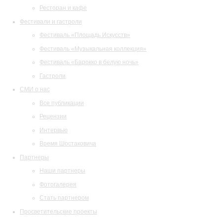
Ресторан и кафе
Фестивали и гастроли
Фестиваль «Площадь Искусств»
Фестиваль «Музыкальная коллекция»
Фестиваль «Барокко в белую ночь»
Гастроли
СМИ о нас
Все публикации
Рецензии
Интервью
Время Шостаковича
Партнеры
Наши партнеры
Фотогалерея
Стать партнером
Просветительские проекты