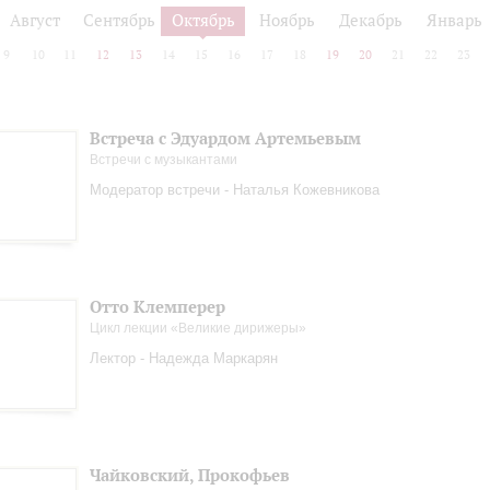
Август
Сентябрь
Октябрь
Ноябрь
Декабрь
Январь
9
10
11
12
13
14
15
16
17
18
19
20
21
22
23
Встреча с Эдуардом Артемьевым
Встречи с музыкантами
Модератор встречи - Наталья Кожевникова
Отто Клемперер
Цикл лекции «Великие дирижеры»
Лектор - Надежда Маркарян
Чайковский, Прокофьев