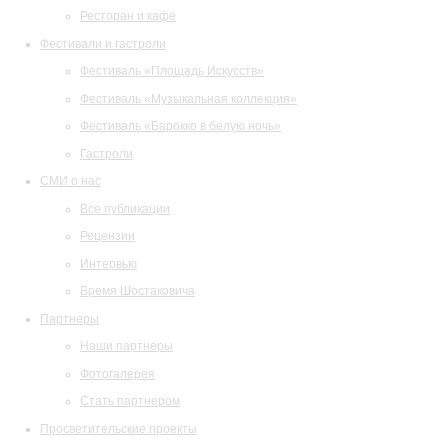
Ресторан и кафе
Фестивали и гастроли
Фестиваль «Площадь Искусств»
Фестиваль «Музыкальная коллекция»
Фестиваль «Барокко в белую ночь»
Гастроли
СМИ о нас
Все публикации
Рецензии
Интервью
Время Шостаковича
Партнеры
Наши партнеры
Фотогалерея
Стать партнером
Просветительские проекты