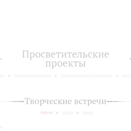
Просветительские
проекты
вки
Издания филармонии
Образовательные программы
Инкл
Творческие встречи
Афиша
Циклы
Архив
24