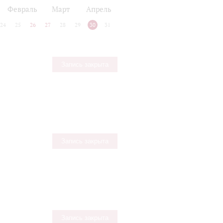
Февраль
Март
Апрель
24
25
26
27
28
29
30
31
Запись закрыта
Запись закрыта
Запись закрыта