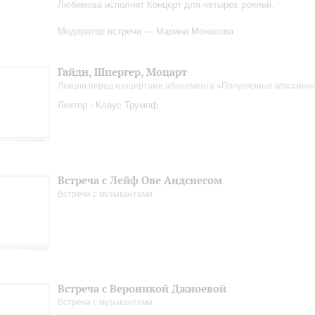
Любимова исполнит Концерт для четырех роялей.
Модератор встречи — Марина Монахова
Гайдн, Шпергер, Моцарт
Лекции перед концертами абонемента «Популярные классики»
Лектор - Клаус Трумпф
Встреча с Лейф Ове Андснесом
Встречи с музыкантами
Встреча с Вероникой Джиоевой
Встречи с музыкантами