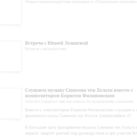
Лекции перед концертами абонемента «Популярные классики»
Встреча с Юлией Лежневой
Встречи с музыкантами
Слушаем музыку Симеона тен Хольта вместе с
композитором Борисом Филановским
«Как это слушать»: мастер-классы по осознанному слушанию
Вместе с композитором Борисом Филановским слушаем и
фрагменты пьесы Симеона тен Хольта Soloduiveldans IV.
В Большом зале филармонии музыка Симеона тен Хольта п
апреля: квартет роялей под руководством и при участии А