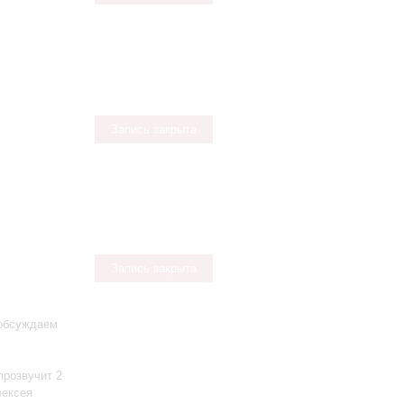
Запись закрыта
Запись закрыта
 обсуждаем
розвучит 2
лексея