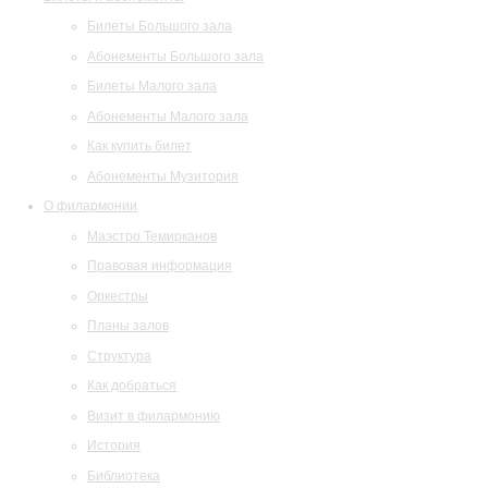
Билеты Большого зала
Абонементы Большого зала
Билеты Малого зала
Абонементы Малого зала
Как купить билет
Абонементы Музитория
О филармонии
Маэстро Темирканов
Правовая информация
Оркестры
Планы залов
Структура
Как добраться
Визит в филармонию
История
Библиотека