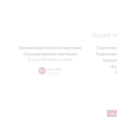
Архив т
Презентация каталога выставки
Творческа
«Государственное звучание»
Радвилови
Встречи в Бетховенском фойе
первог
«Из
25
июня
,
2026
В
14:00
,
Чт
Все