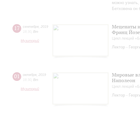
можно узнать,
Бетховена он
Меценаты и
17
сентября
,
2019
Франц Йоз
18:30
,
Вт
Цикл лекций «Б
Музиторий
Лектор - Геор
Мировые вл
01
октября
,
2019
Наполеон
18:30
,
Вт
Цикл лекций «Б
Музиторий
Лектор - Геор