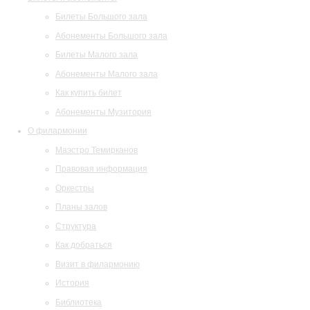
Билеты Большого зала
Абонементы Большого зала
Билеты Малого зала
Абонементы Малого зала
Как купить билет
Абонементы Музитория
О филармонии
Маэстро Темирканов
Правовая информация
Оркестры
Планы залов
Структура
Как добраться
Визит в филармонию
История
Библиотека