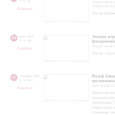
18:30
,
Ср
Лекции перед к
признаний» (се
Музиторий
Лектор абонем
Лекция пер
04
июля
,
2019
филармонии
18:30
,
Чт
Лекции перед к
Музиторий
Лектор - Ольг
Йозеф Гайдн
03
сентября
,
2019
наставники
18:30
,
Вт
Цикл лекций «Б
Музиторий
Первая лекция
покровителей»
композитора. 
Гайдна стать 
отношения, он