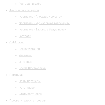
Ресторан и кафе
Фестивали и гастроли
Фестиваль «Площадь Искусств»
Фестиваль «Музыкальная коллекция»
Фестиваль «Барокко в белую ночь»
Гастроли
СМИ о нас
Все публикации
Рецензии
Интервью
Время Шостаковича
Партнеры
Наши партнеры
Фотогалерея
Стать партнером
Просветительские проекты