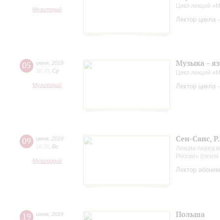
Цикл лекций «
Музиторий
Лектор цикла 
Музыка – яз
05
июня
,
2019
18:30
,
Ср
Цикл лекций «М
Музиторий
Лектор цикла 
Сен-Санс, Р
09
июня
,
2019
18:30
,
Вс
Лекции перед 
России» (сезон
Музиторий
Лектор абонем
Польша
19
июня
,
2019