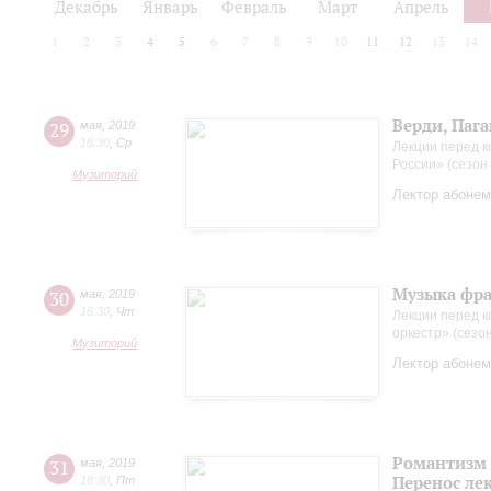
Декабрь
Январь
Февраль
Март
Апрель
1
2
3
4
5
6
7
8
9
10
11
12
13
14
Верди, Пага
29
мая
,
2019
18:30
,
Ср
Лекции перед 
России» (сезон
Музиторий
Лектор абонем
Музыка фра
30
мая
,
2019
18:30
,
Чт
Лекции перед к
оркестр» (сезо
Музиторий
Лектор абонем
Романтизм 
31
мая
,
2019
Перенос лек
18:30
,
Пт