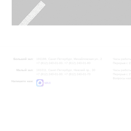
Большой зал:
191186, Санкт-Петербург, Михайловская ул., 2
Часы работы
+7 (812) 240-01-00, +7 (812) 240-01-80
Перерыв с 1
Малый зал:
191011, Санкт-Петербург, Невский пр., 30
Часы работы
+7 (812) 240-01-00, +7 (812) 240-01-70
Перерыв с 1
Вопросы на
Напишите нам:
MAX