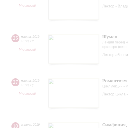
Музиторий
Лектор - Влад
Шуман
23
марта
,
2019
18:30
,
Сб
Лекции перед к
оркестр» (сезо
Музиторий
Лектор абонем
Романтизм 
27
марта
,
2019
18:30
,
Ср
Цикл лекций «
Музиторий
Лектор цикла 
Симфония, 
10
апреля
,
2019