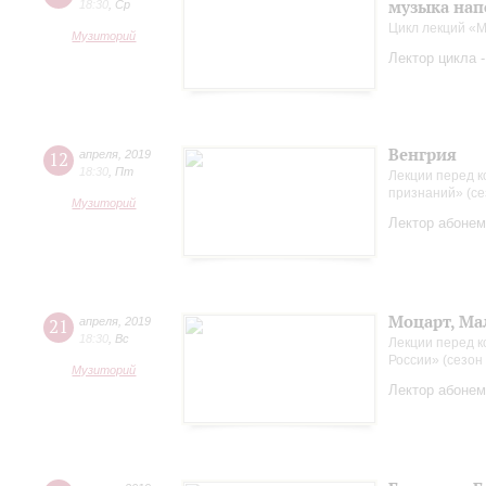
музыка нап
18:30
,
Ср
Цикл лекций «М
Музиторий
Лектор цикла 
Венгрия
12
апреля
,
2019
18:30
,
Пт
Лекции перед к
признаний» (се
Музиторий
Лектор абонем
Моцарт, Ма
21
апреля
,
2019
18:30
,
Вс
Лекции перед 
России» (сезон
Музиторий
Лектор абонем