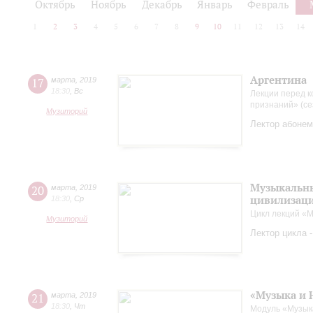
Октябрь
Ноябрь
Декабрь
Январь
Февраль
1
2
3
4
5
6
7
8
9
10
11
12
13
14
Аргентина
17
марта
,
2019
18:30
,
Вс
Лекции перед к
признаний» (се
Музиторий
Лектор абонем
Музыкальны
20
марта
,
2019
цивилизац
18:30
,
Ср
Цикл лекций «М
Музиторий
Лектор цикла 
«Музыка и 
21
марта
,
2019
18:30
,
Чт
Модуль «Музык