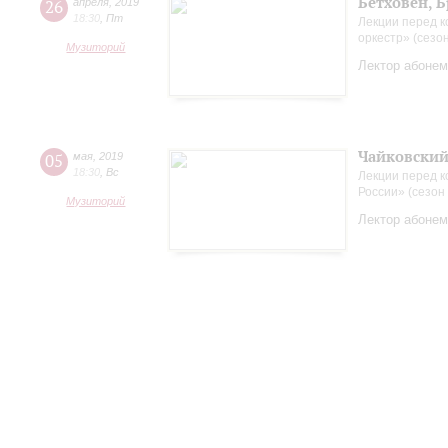
Бетховен, 
26
апреля
,
2019
18:30
,
Пт
Лекции перед к
оркестр» (сезо
Музиторий
Лектор абонем
Чайковский
05
мая
,
2019
18:30
,
Вс
Лекции перед 
России» (сезон
Музиторий
Лектор абонем