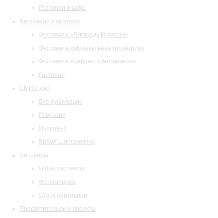
Ресторан и кафе
Фестивали и гастроли
Фестиваль «Площадь Искусств»
Фестиваль «Музыкальная коллекция»
Фестиваль «Барокко в белую ночь»
Гастроли
СМИ о нас
Все публикации
Рецензии
Интервью
Время Шостаковича
Партнеры
Наши партнеры
Фотогалерея
Стать партнером
Просветительские проекты