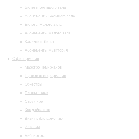
Билеты Большого зала
Абонементы Большого зала
Билеты Малого зала
Абонементы Малого зала
Как купить билет
Абонементы Музитория
О филармонии
Маэстро Темирканов
Правовая информация
Оркестры
Планы залов
Структура
Как добраться
Визит в филармонию
История
Библиотека