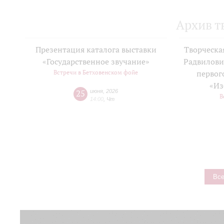
Архив т
Презентация каталога выставки
Творческа
«Государственное звучание»
Радвилови
Встречи в Бетховенском фойе
первог
«Из
25
июня
,
2026
В
14:00
,
Чт
Все