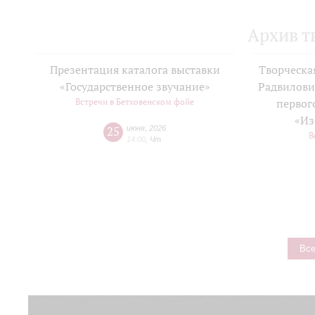
Архив т
Презентация каталога выставки
Творческа
«Государственное звучание»
Радвилови
Встречи в Бетховенском фойе
первог
«Из
25
июня
,
2026
В
14:00
,
Чт
Все