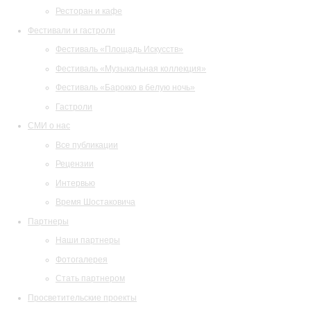
Ресторан и кафе
Фестивали и гастроли
Фестиваль «Площадь Искусств»
Фестиваль «Музыкальная коллекция»
Фестиваль «Барокко в белую ночь»
Гастроли
СМИ о нас
Все публикации
Рецензии
Интервью
Время Шостаковича
Партнеры
Наши партнеры
Фотогалерея
Стать партнером
Просветительские проекты