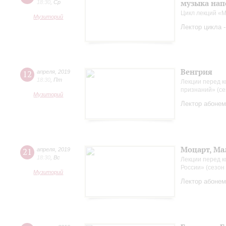
музыка нап
18:30
,
Ср
Цикл лекций «М
Музиторий
Лектор цикла 
Венгрия
12
апреля
,
2019
18:30
,
Пт
Лекции перед к
признаний» (се
Музиторий
Лектор абонем
Моцарт, Ма
21
апреля
,
2019
18:30
,
Вс
Лекции перед 
России» (сезон
Музиторий
Лектор абонем