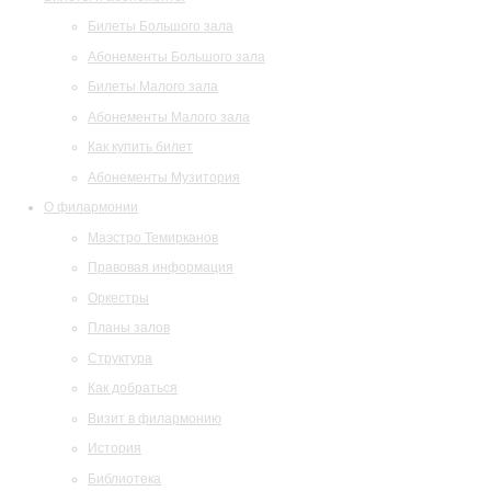
Билеты Большого зала
Абонементы Большого зала
Билеты Малого зала
Абонементы Малого зала
Как купить билет
Абонементы Музитория
О филармонии
Маэстро Темирканов
Правовая информация
Оркестры
Планы залов
Структура
Как добраться
Визит в филармонию
История
Библиотека