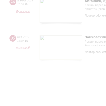
Бетховен, 
26
апреля
,
2019
18:30
,
Пт
Лекции перед к
оркестр» (сезо
Музиторий
Лектор абонем
Чайковский
05
мая
,
2019
18:30
,
Вс
Лекции перед 
России» (сезон
Музиторий
Лектор абонем