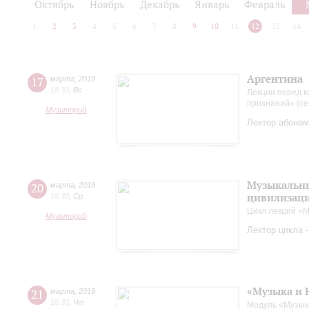
Октябрь
Ноябрь
Декабрь
Январь
Февраль
1
2
3
4
5
6
7
8
9
10
11
12
13
14
Аргентина
17
марта
,
2019
18:30
,
Вс
Лекции перед к
признаний» (се
Музиторий
Лектор абонем
Музыкальны
20
марта
,
2019
цивилизац
18:30
,
Ср
Цикл лекций «М
Музиторий
Лектор цикла 
«Музыка и 
21
марта
,
2019
18:30
,
Чт
Модуль «Музык