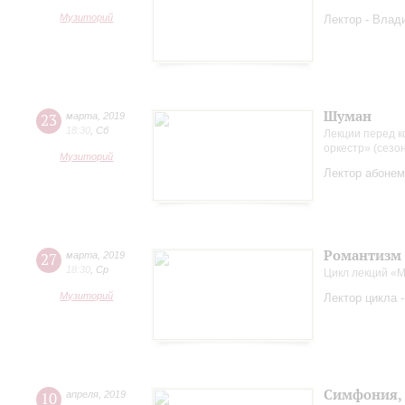
Музиторий
Лектор - Влад
Шуман
23
марта
,
2019
18:30
,
Сб
Лекции перед к
оркестр» (сезо
Музиторий
Лектор абонем
Романтизм 
27
марта
,
2019
18:30
,
Ср
Цикл лекций «
Музиторий
Лектор цикла 
Симфония, 
10
апреля
,
2019