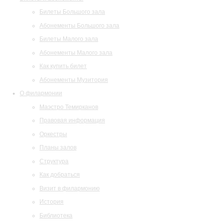
Билеты Большого зала
Абонементы Большого зала
Билеты Малого зала
Абонементы Малого зала
Как купить билет
Абонементы Музитория
О филармонии
Маэстро Темирканов
Правовая информация
Оркестры
Планы залов
Структура
Как добраться
Визит в филармонию
История
Библиотека