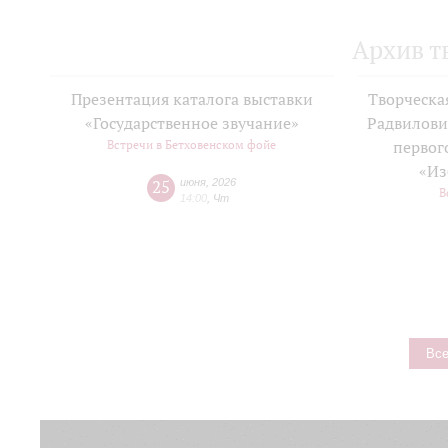
Архив т
Презентация каталога выставки
Творческа
«Государственное звучание»
Радвилови
Встречи в Бетховенском фойе
первог
«Из
25
июня
,
2026
В
14:00
,
Чт
Все