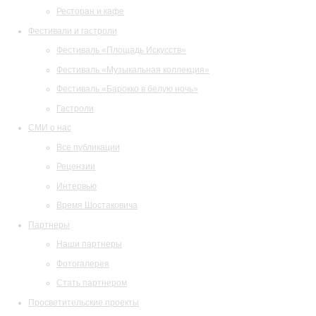
Ресторан и кафе
Фестивали и гастроли
Фестиваль «Площадь Искусств»
Фестиваль «Музыкальная коллекция»
Фестиваль «Барокко в белую ночь»
Гастроли
СМИ о нас
Все публикации
Рецензии
Интервью
Время Шостаковича
Партнеры
Наши партнеры
Фотогалерея
Стать партнером
Просветительские проекты