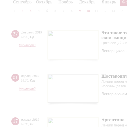
Сентябрь
Октябрь
Ноябрь
Декабрь
Январь
Ф
1
2
3
4
5
6
7
8
9
10
11
12
13
14
Что такое 
27
февраля
,
2019
свои эмоци
18:30
,
Ср
Цикл лекций «М
Музиторий
Лектор цикла 
Шостакови
01
марта
,
2019
18:30
,
Пт
Лекции перед 
России» (сезон
Музиторий
Лектор абонем
Аргентина
17
марта
,
2019
18:30
,
Вс
Лекции перед к