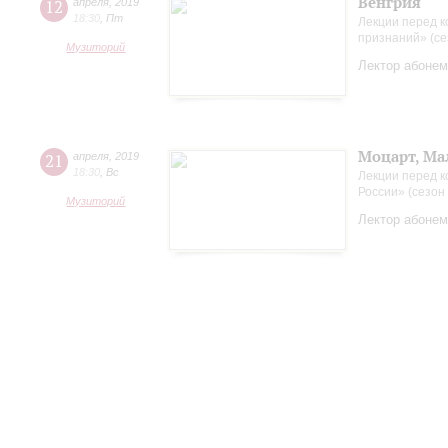
Венгрия
12
апреля
,
2019
18:30
,
Пт
Лекции перед к
признаний» (се
Музиторий
Лектор абонем
Моцарт, Ма
21
апреля
,
2019
18:30
,
Вс
Лекции перед 
России» (сезон
Музиторий
Лектор абонем