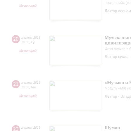
признаний» (се
Музиторий
Лектор абонем
Музыкальны
20
марта
,
2019
цивилизац
18:30
,
Ср
Цикл лекций «М
Музиторий
Лектор цикла 
«Музыка и 
21
марта
,
2019
18:30
,
Чт
Модуль «Музык
Музиторий
Лектор - Влад
Шуман
23
марта
,
2019