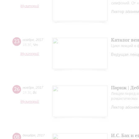
симфоний. От «
Музиторий
Лектор абонем
Каталог вен
23
ноября
,
2017
18:30
,
Чт
Цикл лекций о
Музиторий
Ведущая лекци
Париж | Де
26
ноября
,
2017
18:30
,
Вс
Лекции перед к
романтических 
Музиторий
Лектор абонем
И.С. Бах и
08
декабря
,
2017