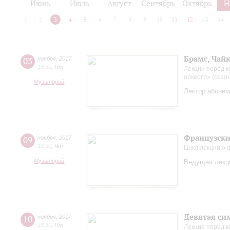
Июнь
Июль
Август
Сентябрь
Октябрь
Н
1
2
3
4
5
6
7
8
9
10
11
12
13
14
Брамс, Чай
03
ноября
,
2017
18:30
,
Пт
Лекции перед к
оркестр» (сезо
Музиторий
Лектор абонем
Французские
09
ноября
,
2017
18:30
,
Чт
Цикл лекций о
Музиторий
Ведущая лекци
Девятая си
10
ноября
,
2017
18:30
,
Пт
Лекция перед 