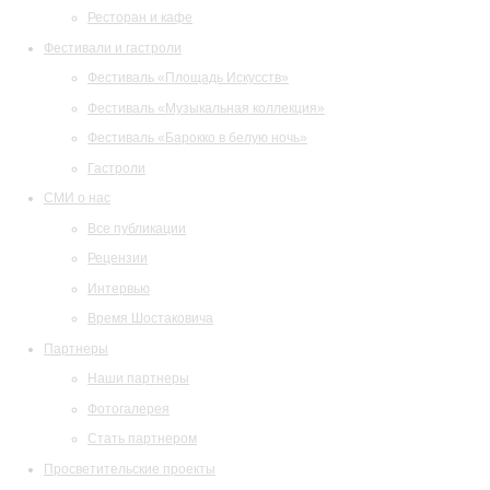
Ресторан и кафе
Фестивали и гастроли
Фестиваль «Площадь Искусств»
Фестиваль «Музыкальная коллекция»
Фестиваль «Барокко в белую ночь»
Гастроли
СМИ о нас
Все публикации
Рецензии
Интервью
Время Шостаковича
Партнеры
Наши партнеры
Фотогалерея
Стать партнером
Просветительские проекты