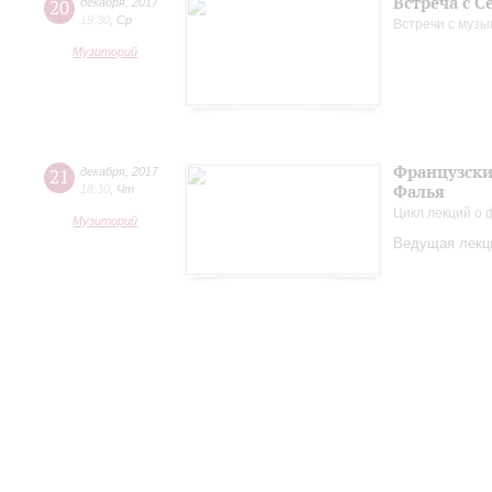
Встреча с 
20
декабря
,
2017
19:30
,
Ср
Встречи с музы
Музиторий
Французские
21
декабря
,
2017
Фалья
18:30
,
Чт
Цикл лекций о
Музиторий
Ведущая лекци