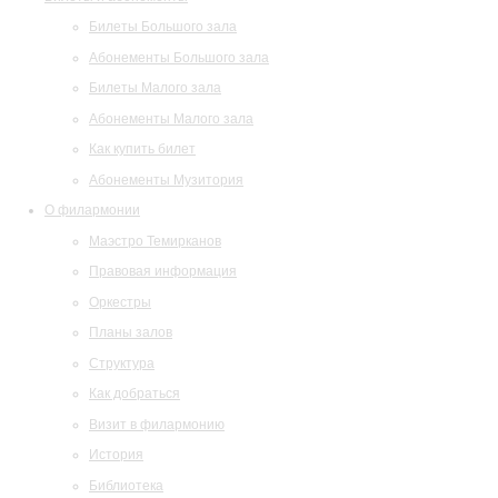
Билеты Большого зала
Абонементы Большого зала
Билеты Малого зала
Абонементы Малого зала
Как купить билет
Абонементы Музитория
О филармонии
Маэстро Темирканов
Правовая информация
Оркестры
Планы залов
Структура
Как добраться
Визит в филармонию
История
Библиотека