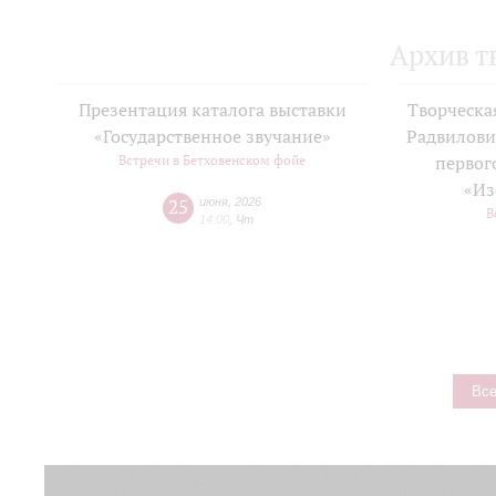
Архив т
Презентация каталога выставки
Творческа
«Государственное звучание»
Радвилови
Встречи в Бетховенском фойе
первог
«Из
25
июня
,
2026
В
14:00
,
Чт
Все