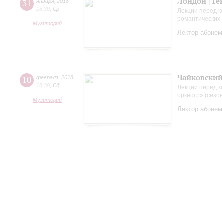
Лондон | Ге
31
января
,
2018
18:30
,
Ср
Лекции перед к
романтических 
Музиторий
Лектор абонем
Чайковский
10
февраля
,
2018
18:30
,
Сб
Лекции перед к
оркестр» (сезо
Музиторий
Лектор абонем