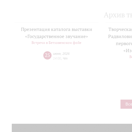
Архив т
Презентация каталога выставки
Творческа
«Государственное звучание»
Радвилови
Встречи в Бетховенском фойе
первог
«Из
25
июня
,
2026
В
14:00
,
Чт
Все