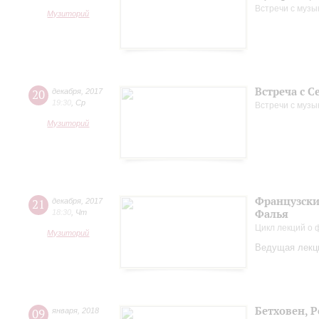
Встречи с музы
Музиторий
Встреча с 
20
декабря
,
2017
19:30
,
Ср
Встречи с музы
Музиторий
Французские
21
декабря
,
2017
Фалья
18:30
,
Чт
Цикл лекций о
Музиторий
Ведущая лекци
Бетховен, 
09
января
,
2018