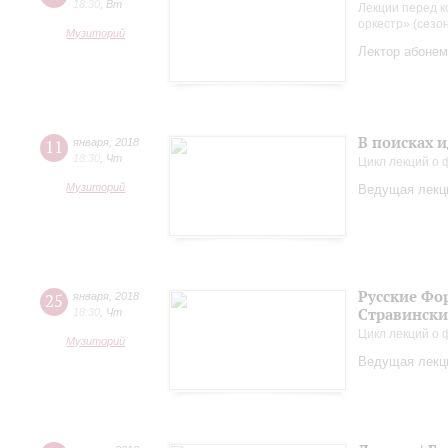
18:30
,
Вт
Лекции перед к
оркестр» (сезо
Музиторий
Лектор абонем
В поисках и
11
января
,
2018
18:30
,
Чт
Цикл лекций о
Музиторий
Ведущая лекци
Русские Фо
25
января
,
2018
Стравинск
18:30
,
Чт
Цикл лекций о
Музиторий
Ведущая лекци