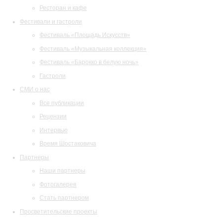
Ресторан и кафе
Фестивали и гастроли
Фестиваль «Площадь Искусств»
Фестиваль «Музыкальная коллекция»
Фестиваль «Барокко в белую ночь»
Гастроли
СМИ о нас
Все публикации
Рецензии
Интервью
Время Шостаковича
Партнеры
Наши партнеры
Фотогалерея
Стать партнером
Просветительские проекты