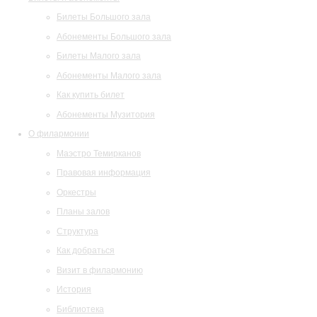
Билеты Большого зала
Абонементы Большого зала
Билеты Малого зала
Абонементы Малого зала
Как купить билет
Абонементы Музитория
О филармонии
Маэстро Темирканов
Правовая информация
Оркестры
Планы залов
Структура
Как добраться
Визит в филармонию
История
Библиотека