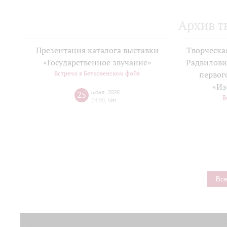
Архив т
Презентация каталога выставки
Творческа
«Государственное звучание»
Радвилови
Встречи в Бетховенском фойе
первог
«Из
25
июня
,
2026
В
14:00
,
Чт
Все