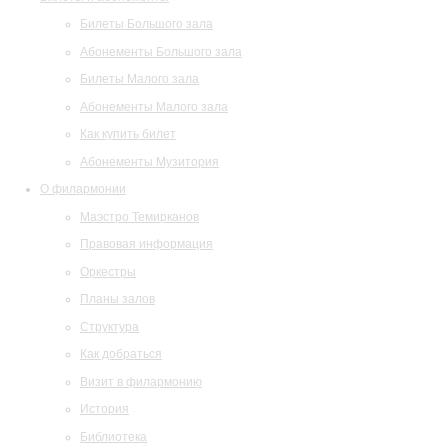
Билеты Большого зала
Абонементы Большого зала
Билеты Малого зала
Абонементы Малого зала
Как купить билет
Абонементы Музитория
О филармонии
Маэстро Темирканов
Правовая информация
Оркестры
Планы залов
Структура
Как добраться
Визит в филармонию
История
Библиотека