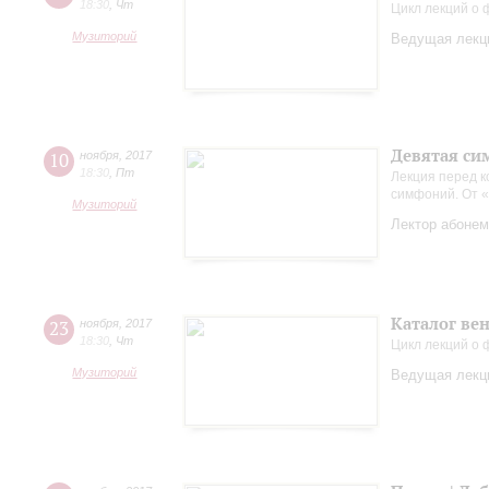
18:30
,
Чт
Цикл лекций о
Музиторий
Ведущая лекци
Девятая си
10
ноября
,
2017
18:30
,
Пт
Лекция перед 
симфоний. От «
Музиторий
Лектор абонем
Каталог вен
23
ноября
,
2017
18:30
,
Чт
Цикл лекций о
Музиторий
Ведущая лекци