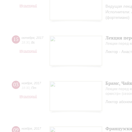
Музиторий
Ведущая лекци
Исполнители: 
(фортепиано)
Лекция пер
15
октября
,
2017
18:30
,
Вс
Лекции перед 
Музиторий
Лектор - Анас
Брамс, Чай
03
ноября
,
2017
18:30
,
Пт
Лекции перед к
оркестр» (сезо
Музиторий
Лектор абонем
Французские
09
ноября
,
2017