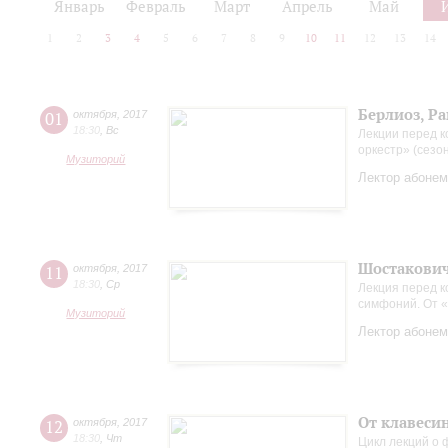
Январь
Февраль
Март
Апрель
Май
1
2
3
4
5
6
7
8
9
10
11
12
13
14
Берлиоз, Ра
01
октября
,
2017
18:30
,
Вс
Лекции перед к
оркестр» (сезо
Музиторий
Лектор абонем
Шостакович
11
октября
,
2017
18:30
,
Ср
Лекция перед 
симфоний. От «
Музиторий
Лектор абонем
От клавесин
12
октября
,
2017
18:30
,
Чт
Цикл лекций о