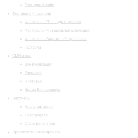
Ресторан и кафе
Фестивали и гастроли
Фестиваль «Площадь Искусств»
Фестиваль «Музыкальная коллекция»
Фестиваль «Барокко в белую ночь»
Гастроли
СМИ о нас
Все публикации
Рецензии
Интервью
Время Шостаковича
Партнеры
Наши партнеры
Фотогалерея
Стать партнером
Просветительские проекты