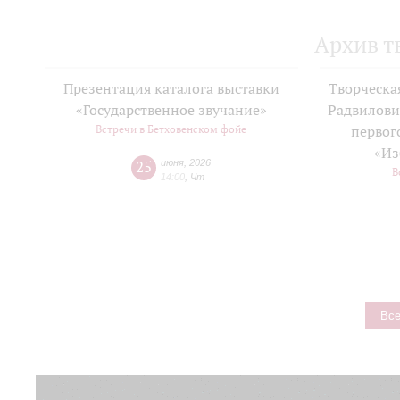
Архив т
Презентация каталога выставки
Творческа
«Государственное звучание»
Радвилови
Встречи в Бетховенском фойе
первог
«Из
25
июня
,
2026
В
14:00
,
Чт
Все