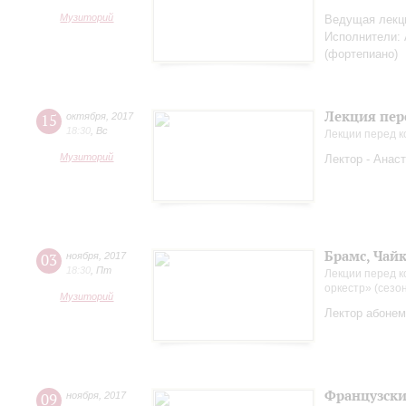
Музиторий
Ведущая лекци
Исполнители: 
(фортепиано)
Лекция пер
15
октября
,
2017
18:30
,
Вс
Лекции перед 
Музиторий
Лектор - Анас
Брамс, Чай
03
ноября
,
2017
18:30
,
Пт
Лекции перед к
оркестр» (сезо
Музиторий
Лектор абонем
Французские
09
ноября
,
2017