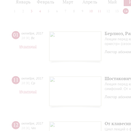
Январь
Февраль
Март
Апрель
Май
1
2
3
4
5
6
7
8
9
10
11
12
13
14
Берлиоз, Ра
01
октября
,
2017
18:30
,
Вс
Лекции перед к
оркестр» (сезо
Музиторий
Лектор абонем
Шостакович
11
октября
,
2017
18:30
,
Ср
Лекция перед 
симфоний. От «
Музиторий
Лектор абонем
От клавесин
12
октября
,
2017
18:30
,
Чт
Цикл лекций о