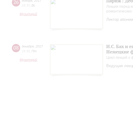
Париж | Де
26
ноября
,
2017
18:30
,
Вс
Лекции перед к
романтических 
Музиторий
Лектор абонем
И.С. Бах и
08
декабря
,
2017
Немецкие ф
18:30
,
Пт
Цикл лекций о
Музиторий
Ведущая лекци