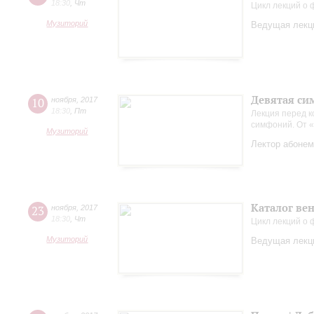
18:30
,
Чт
Цикл лекций о
Музиторий
Ведущая лекци
Девятая си
10
ноября
,
2017
18:30
,
Пт
Лекция перед 
симфоний. От «
Музиторий
Лектор абонем
Каталог вен
23
ноября
,
2017
18:30
,
Чт
Цикл лекций о
Музиторий
Ведущая лекци