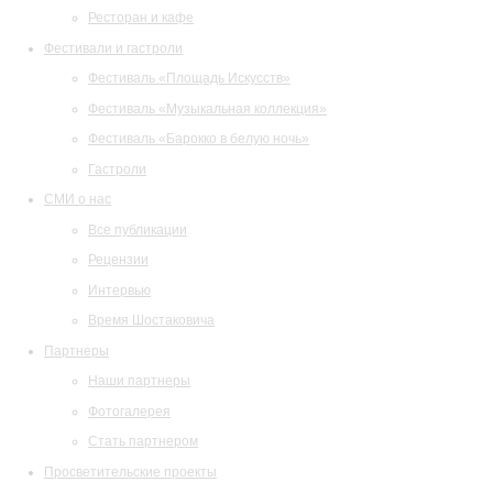
Ресторан и кафе
Фестивали и гастроли
Фестиваль «Площадь Искусств»
Фестиваль «Музыкальная коллекция»
Фестиваль «Барокко в белую ночь»
Гастроли
СМИ о нас
Все публикации
Рецензии
Интервью
Время Шостаковича
Партнеры
Наши партнеры
Фотогалерея
Стать партнером
Просветительские проекты