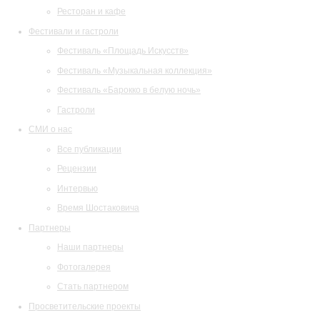
Ресторан и кафе
Фестивали и гастроли
Фестиваль «Площадь Искусств»
Фестиваль «Музыкальная коллекция»
Фестиваль «Барокко в белую ночь»
Гастроли
СМИ о нас
Все публикации
Рецензии
Интервью
Время Шостаковича
Партнеры
Наши партнеры
Фотогалерея
Стать партнером
Просветительские проекты