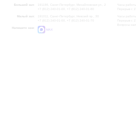
Большой зал:
191186, Санкт-Петербург, Михайловская ул., 2
Часы работы
+7 (812) 240-01-00, +7 (812) 240-01-80
Перерыв с 1
Малый зал:
191011, Санкт-Петербург, Невский пр., 30
Часы работы
+7 (812) 240-01-00, +7 (812) 240-01-70
Перерыв с 1
Вопросы на
Напишите нам:
MAX