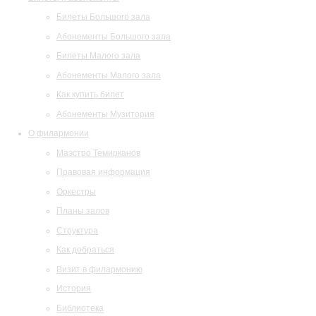
Билеты Большого зала
Абонементы Большого зала
Билеты Малого зала
Абонементы Малого зала
Как купить билет
Абонементы Музитория
О филармонии
Маэстро Темирканов
Правовая информация
Оркестры
Планы залов
Структура
Как добраться
Визит в филармонию
История
Библиотека