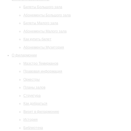
Билеты Большого зала
Абонементы Большого зала
Билеты Малого зала
Абонементы Малого зала
Как купить билет
Абонементы Музитория
О филармонии
Маэстро Темирканов
Правовая информация
Оркестры
Планы залов
Структура
Как добраться
Визит в филармонию
История
Библиотека