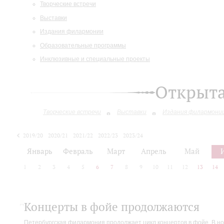
Творческие встречи
Выставки
Издания филармонии
Образовательные программы
Инклюзивные и специальные проекты
Открыт
Творческие встречи
Выставки
Издания филармони
2019/20
2020/21
2021/22
2022/23
2023/24
2024/25
Январь
Февраль
Март
Апрель
Май
1
2
3
4
5
6
7
8
9
10
11
12
13
14
Концерты в фойе продолжаются
Петербургская филармония продолжает цикл концертов в фойе. В но