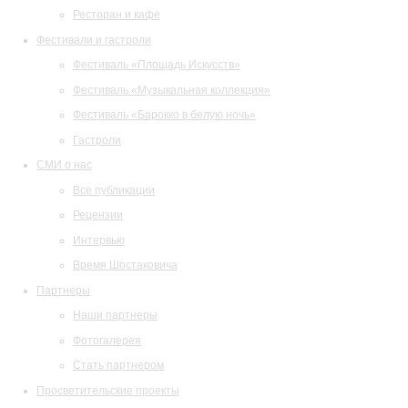
Ресторан и кафе
Фестивали и гастроли
Фестиваль «Площадь Искусств»
Фестиваль «Музыкальная коллекция»
Фестиваль «Барокко в белую ночь»
Гастроли
СМИ о нас
Все публикации
Рецензии
Интервью
Время Шостаковича
Партнеры
Наши партнеры
Фотогалерея
Стать партнером
Просветительские проекты