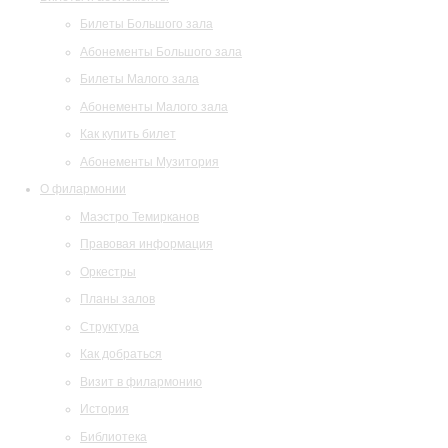
Билеты Большого зала
Абонементы Большого зала
Билеты Малого зала
Абонементы Малого зала
Как купить билет
Абонементы Музитория
О филармонии
Маэстро Темирканов
Правовая информация
Оркестры
Планы залов
Структура
Как добраться
Визит в филармонию
История
Библиотека