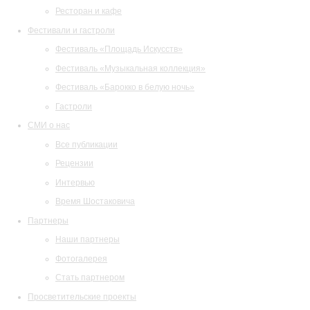
Ресторан и кафе
Фестивали и гастроли
Фестиваль «Площадь Искусств»
Фестиваль «Музыкальная коллекция»
Фестиваль «Барокко в белую ночь»
Гастроли
СМИ о нас
Все публикации
Рецензии
Интервью
Время Шостаковича
Партнеры
Наши партнеры
Фотогалерея
Стать партнером
Просветительские проекты