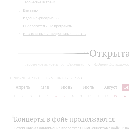
Творческие встречи
Выставки
Издания филармонии
Образовательные программы
Инклюзивные и специальные проекты
Открыт
Творческие встречи
Выставки
Издания филармони
2019/20
2020/21
2021/22
2022/23
2023/24
2024/25
Апрель
Май
Июнь
Июль
Август
Се
1
2
3
4
5
6
7
8
9
10
11
12
13
14
Концерты в фойе продолжаются
Петербургская филармония продолжает цикл концертов в фойе. В но