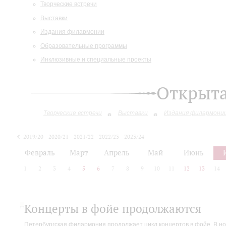
Творческие встречи
Выставки
Издания филармонии
Образовательные программы
Инклюзивные и специальные проекты
Открыт
Творческие встречи
Выставки
Издания филармони
2019/20
2020/21
2021/22
2022/23
2023/24
2024/25
Февраль
Март
Апрель
Май
Июнь
1
2
3
4
5
6
7
8
9
10
11
12
13
14
Концерты в фойе продолжаются
Петербургская филармония продолжает цикл концертов в фойе. В но