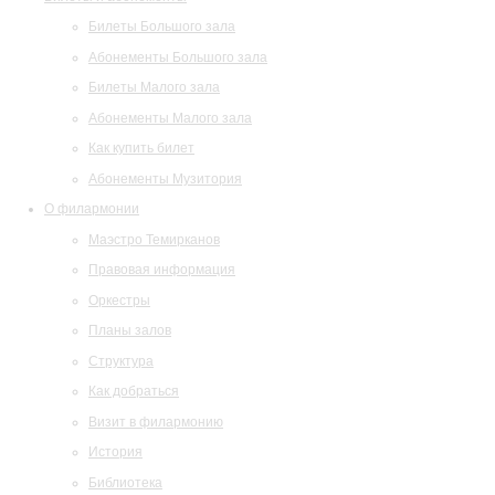
Билеты Большого зала
Абонементы Большого зала
Билеты Малого зала
Абонементы Малого зала
Как купить билет
Абонементы Музитория
О филармонии
Маэстро Темирканов
Правовая информация
Оркестры
Планы залов
Структура
Как добраться
Визит в филармонию
История
Библиотека