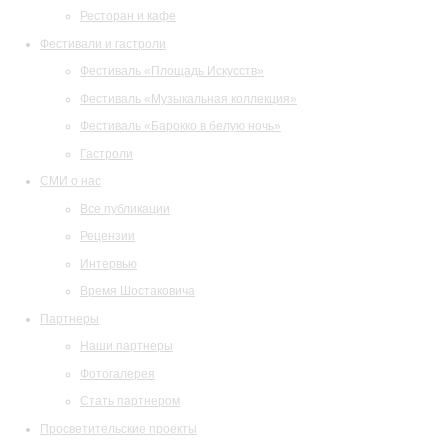
Ресторан и кафе
Фестивали и гастроли
Фестиваль «Площадь Искусств»
Фестиваль «Музыкальная коллекция»
Фестиваль «Барокко в белую ночь»
Гастроли
СМИ о нас
Все публикации
Рецензии
Интервью
Время Шостаковича
Партнеры
Наши партнеры
Фотогалерея
Стать партнером
Просветительские проекты