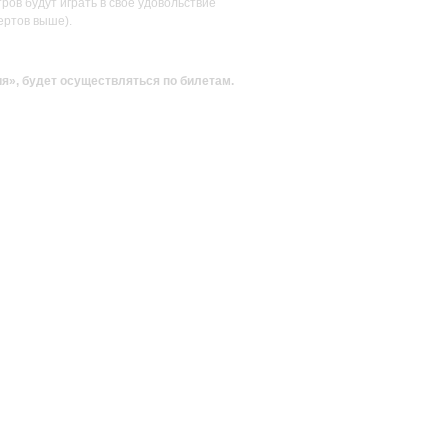
ов будут играть в своё удовольствие
ертов выше).
ия»
, будет осуществляться по билетам.