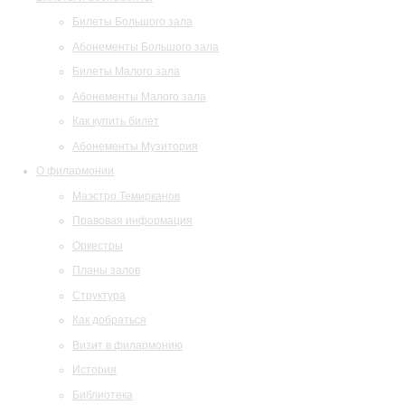
Билеты Большого зала
Абонементы Большого зала
Билеты Малого зала
Абонементы Малого зала
Как купить билет
Абонементы Музитория
О филармонии
Маэстро Темирканов
Правовая информация
Оркестры
Планы залов
Структура
Как добраться
Визит в филармонию
История
Библиотека