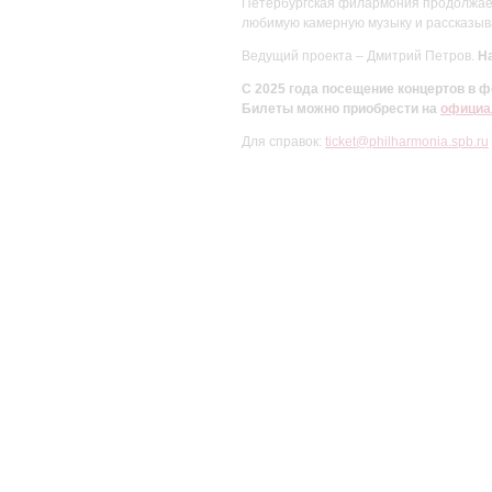
Петербургская филармония продолжает 
любимую камерную музыку и рассказыва
Ведущий проекта – Дмитрий Петров.
На
С 2025 года посещение концертов в
Билеты можно приобрести на
официа
Для справок:
ticket@philharmonia.spb.ru