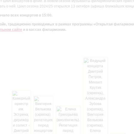
цикл концертов в фойе. В новом сезоне музыканты филармонических оркестр
ть о ней. Цикл сезона 2024/25 открылся 13 октября (афиша ближайших конц
чало всех концертов в 15:00.
 фойе, традиционно проводимых в рамках программы «Открытая филармон
льном сайте
и в кассах филармонии.