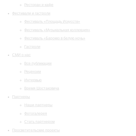
Ресторан и кафе
Фестивали и гастроли
Фестиваль «Площадь Искусств»
Фестиваль «Музыкальная коллекция»
Фестиваль «Барокко в белую ночь»
Гастроли
СМИ о нас
Все публикации
Рецензии
Интервью
Время Шостаковича
Партнеры
Наши партнеры
Фотогалерея
Стать партнером
Просветительские проекты