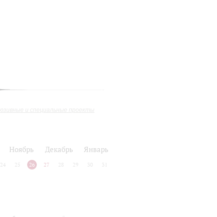
юзивные и специальные проекты
Ноябрь
Декабрь
Январь
24
25
26
27
28
29
30
31