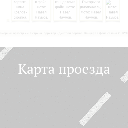
амерный оркестр им. Эстрина, дирижёр - Дмитрий Корявко. Концерт в фойе сезона 2012/1
Карта проезда