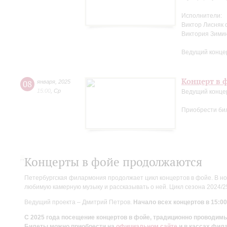
Исполнители:
Виктор Лисняк 
Виктория Зими
Ведущий конце
Концерт в ф
08
января
,
2025
15:00
,
Ср
Ведущий конце
Приобрести би
Концерты в фойе продолжаются
Петербургская филармония продолжает цикл концертов в фойе. В но
любимую камерную музыку и рассказывать о ней. Цикл сезона 2024/
Ведущий проекта – Дмитрий Петров.
Начало всех концертов в 15:00
С 2025 года посещение концертов в фойе, традиционно проводи
Билеты можно приобрести на
официальном сайте
и в кассах фил