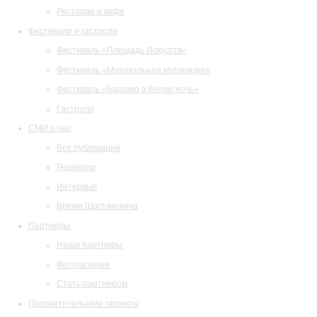
Ресторан и кафе
Фестивали и гастроли
Фестиваль «Площадь Искусств»
Фестиваль «Музыкальная коллекция»
Фестиваль «Барокко в белую ночь»
Гастроли
СМИ о нас
Все публикации
Рецензии
Интервью
Время Шостаковича
Партнеры
Наши партнеры
Фотогалерея
Стать партнером
Просветительские проекты