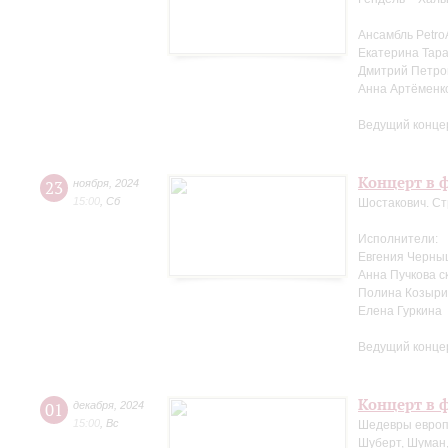
Ансамбль Petro
Екатерина Тара
Дмитрий Петров
Анна Артёменк
Ведущий конце
Концерт в ф
23
ноября
,
2024
15:00
,
Сб
Шостакович. Ст
Исполнители:
Евгения Черны
Анна Пучкова с
Полина Козыри
Елена Гуркина
Ведущий конце
Концерт в ф
01
декабря
,
2024
15:00
,
Вс
Шедевры европ
Шуберт, Шуман,