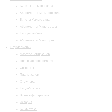
Билеты Большого зала
Абонементы Большого зала
Билеты Малого зала
Абонементы Малого зала
Как купить билет
Абонементы Музитория
О филармонии
Маэстро Темирканов
Правовая информация
Оркестры
Планы залов
Структура
Как добраться
Визит в филармонию
История
Библиотека