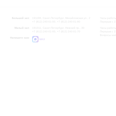
Большой зал:
191186, Санкт-Петербург, Михайловская ул., 2
Часы работы
+7 (812) 240-01-00, +7 (812) 240-01-80
Перерыв с 1
Малый зал:
191011, Санкт-Петербург, Невский пр., 30
Часы работы
+7 (812) 240-01-00, +7 (812) 240-01-70
Перерыв с 1
Вопросы на
Напишите нам:
MAX