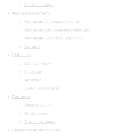
Ресторан и кафе
Фестивали и гастроли
Фестиваль «Площадь Искусств»
Фестиваль «Музыкальная коллекция»
Фестиваль «Барокко в белую ночь»
Гастроли
СМИ о нас
Все публикации
Рецензии
Интервью
Время Шостаковича
Партнеры
Наши партнеры
Фотогалерея
Стать партнером
Просветительские проекты