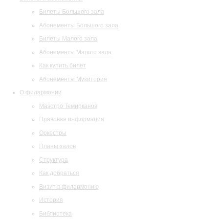
Билеты Большого зала
Абонементы Большого зала
Билеты Малого зала
Абонементы Малого зала
Как купить билет
Абонементы Музитория
О филармонии
Маэстро Темирканов
Правовая информация
Оркестры
Планы залов
Структура
Как добраться
Визит в филармонию
История
Библиотека