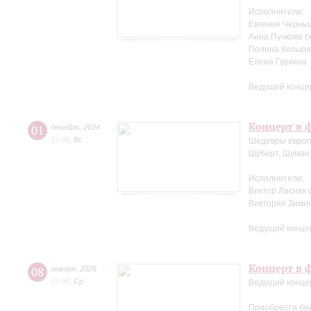
Исполнители:
Евгения Черны
Анна Пучкова с
Полина Козыри
Елена Гуркина
Ведущий конце
Концерт в ф
01
декабря
,
2024
15:00
,
Вс
Шедевры европ
Шуберт, Шуман,
Исполнители:
Виктор Лисняк 
Виктория Зими
Ведущий конце
Концерт в ф
08
января
,
2025
15:00
,
Ср
Ведущий конце
Приобрести би