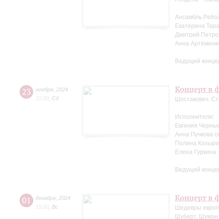
Ансамбль Petro
Екатерина Тара
Дмитрий Петров
Анна Артёменк
Ведущий конце
Концерт в ф
23
ноября
,
2024
15:00
,
Сб
Шостакович. Ст
Исполнители:
Евгения Черны
Анна Пучкова с
Полина Козыри
Елена Гуркина
Ведущий конце
Концерт в ф
01
декабря
,
2024
15:00
,
Вс
Шедевры европ
Шуберт, Шуман,