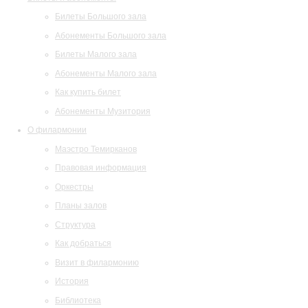
Билеты Большого зала
Абонементы Большого зала
Билеты Малого зала
Абонементы Малого зала
Как купить билет
Абонементы Музитория
О филармонии
Маэстро Темирканов
Правовая информация
Оркестры
Планы залов
Структура
Как добраться
Визит в филармонию
История
Библиотека