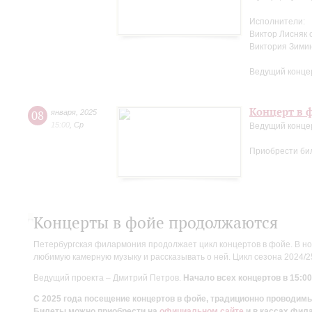
Исполнители:
Виктор Лисняк 
Виктория Зими
Ведущий конце
Концерт в ф
08
января
,
2025
15:00
,
Ср
Ведущий конце
Приобрести би
Концерты в фойе продолжаются
Петербургская филармония продолжает цикл концертов в фойе. В но
любимую камерную музыку и рассказывать о ней. Цикл сезона 2024/
Ведущий проекта – Дмитрий Петров.
Начало всех концертов в 15:00
С 2025 года посещение концертов в фойе, традиционно проводи
Билеты можно приобрести на
официальном сайте
и в кассах фил