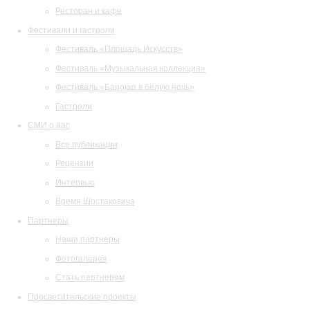
Ресторан и кафе
Фестивали и гастроли
Фестиваль «Площадь Искусств»
Фестиваль «Музыкальная коллекция»
Фестиваль «Барокко в белую ночь»
Гастроли
СМИ о нас
Все публикации
Рецензии
Интервью
Время Шостаковича
Партнеры
Наши партнеры
Фотогалерея
Стать партнером
Просветительские проекты