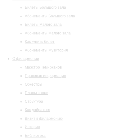
Билеты Большого зала
Абонементы Большого зала
Билеты Малого зала
Абонементы Малого зала
Как купить билет
Абонементы Музитория
О филармонии
Маэстро Темирканов
Правовая информация
Оркестры
Планы залов
Структура
Как добраться
Визит в филармонию
История
Библиотека