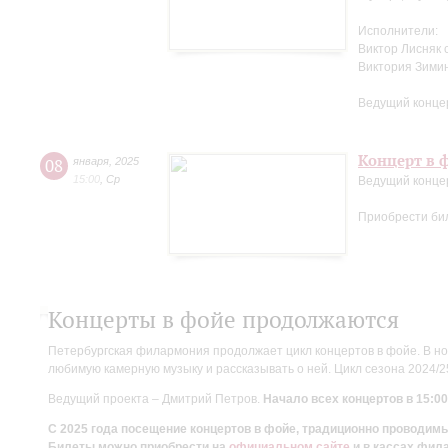
Исполнители:
Виктор Лисняк 
Виктория Зими
Ведущий конце
Концерт в ф
08
января
,
2025
15:00
,
Ср
Ведущий конце
Приобрести би
Концерты в фойе продолжаются
Петербургская филармония продолжает цикл концертов в фойе. В но
любимую камерную музыку и рассказывать о ней. Цикл сезона 2024/
Ведущий проекта – Дмитрий Петров.
Начало всех концертов в 15:00
С 2025 года посещение концертов в фойе, традиционно проводи
Билеты можно приобрести на
официальном сайте
и в кассах фил