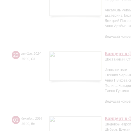
Ансамбль Petro
Екатерина Тара
Дмитрий Петров
Анна Артёменк
Ведущий конце
Концерт в ф
23
ноября
,
2024
15:00
,
Сб
Шостакович. Ст
Исполнители:
Евгения Черны
Анна Пучкова с
Полина Козыри
Елена Гуркина
Ведущий конце
Концерт в ф
01
декабря
,
2024
15:00
,
Вс
Шедевры европ
Шуберт, Шуман,