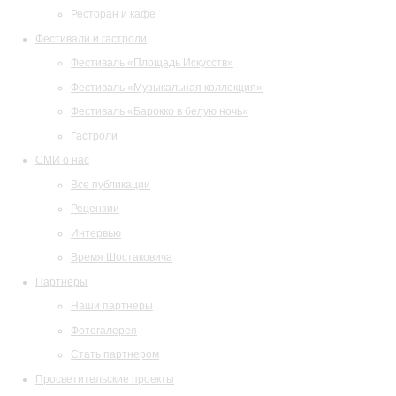
Ресторан и кафе
Фестивали и гастроли
Фестиваль «Площадь Искусств»
Фестиваль «Музыкальная коллекция»
Фестиваль «Барокко в белую ночь»
Гастроли
СМИ о нас
Все публикации
Рецензии
Интервью
Время Шостаковича
Партнеры
Наши партнеры
Фотогалерея
Стать партнером
Просветительские проекты