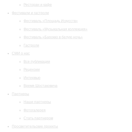
Ресторан и кафе
Фестивали и гастроли
Фестиваль «Площадь Искусств»
Фестиваль «Музыкальная коллекция»
Фестиваль «Барокко в белую ночь»
Гастроли
СМИ о нас
Все публикации
Рецензии
Интервью
Время Шостаковича
Партнеры
Наши партнеры
Фотогалерея
Стать партнером
Просветительские проекты