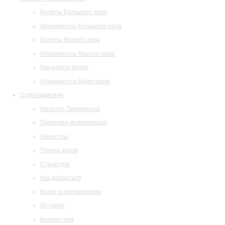
Билеты Большого зала
Абонементы Большого зала
Билеты Малого зала
Абонементы Малого зала
Как купить билет
Абонементы Музитория
О филармонии
Маэстро Темирканов
Правовая информация
Оркестры
Планы залов
Структура
Как добраться
Визит в филармонию
История
Библиотека