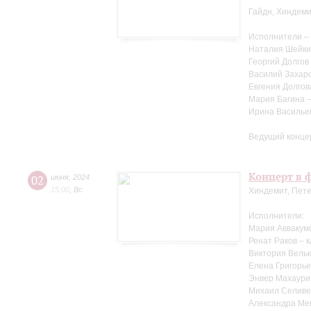
Гайдн, Хиндеми
Исполнители –
Наталия Шейки
Георгий Долгов
Василий Захаро
Евгения Долгов
Мария Багина 
Ирина Василье
Ведущий конце
Концерт в ф
02
июня
,
2024
15:00
,
Вс
Хиндемит, Пете
Исполнители:
Мария Аввакум
Ренат Раков – 
Виктория Вельк
Елена Григорье
Энвер Махаури
Михаил Селиве
Александра Ме