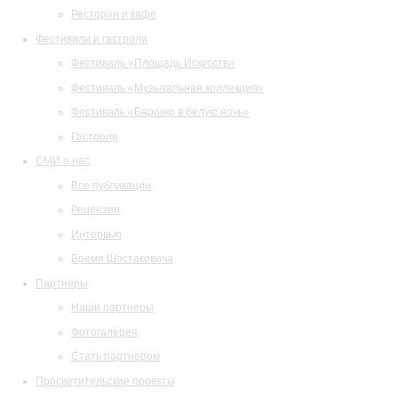
Ресторан и кафе
Фестивали и гастроли
Фестиваль «Площадь Искусств»
Фестиваль «Музыкальная коллекция»
Фестиваль «Барокко в белую ночь»
Гастроли
СМИ о нас
Все публикации
Рецензии
Интервью
Время Шостаковича
Партнеры
Наши партнеры
Фотогалерея
Стать партнером
Просветительские проекты