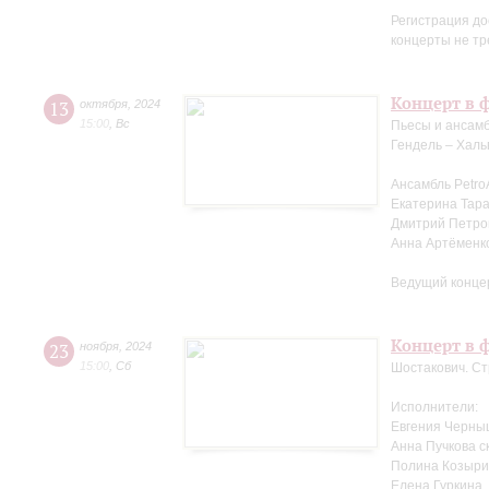
Регистрация до
концерты не тр
Концерт в 
13
октября
,
2024
15:00
,
Вс
Пьесы и ансамб
Гендель – Халь
Ансамбль Petro
Екатерина Тара
Дмитрий Петров
Анна Артёменк
Ведущий конце
Концерт в ф
23
ноября
,
2024
15:00
,
Сб
Шостакович. Ст
Исполнители:
Евгения Черны
Анна Пучкова с
Полина Козыри
Елена Гуркина