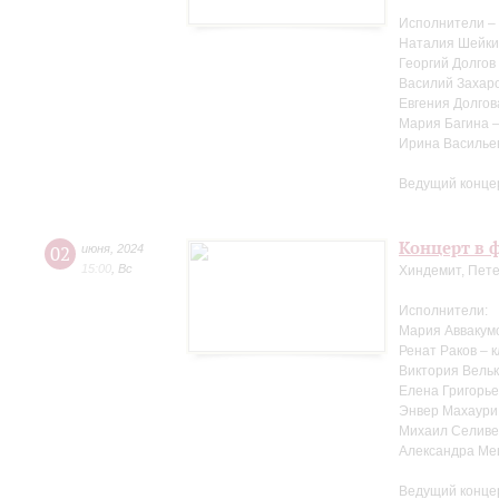
Исполнители –
Наталия Шейки
Георгий Долгов
Василий Захаро
Евгения Долгов
Мария Багина 
Ирина Василье
Ведущий конце
Концерт в ф
02
июня
,
2024
15:00
,
Вс
Хиндемит, Пете
Исполнители:
Мария Аввакум
Ренат Раков – 
Виктория Вельк
Елена Григорье
Энвер Махаури
Михаил Селиве
Александра Ме
Ведущий конце