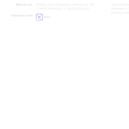
Малый зал:
191011, Санкт-Петербург, Невский пр., 30
Часы работы
+7 (812) 240-01-00, +7 (812) 240-01-70
Перерыв с 1
Вопросы на
Напишите нам:
MAX