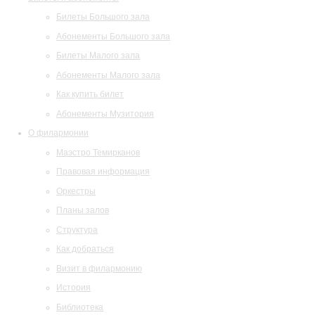
Билеты Большого зала
Абонементы Большого зала
Билеты Малого зала
Абонементы Малого зала
Как купить билет
Абонементы Музитория
О филармонии
Маэстро Темирканов
Правовая информация
Оркестры
Планы залов
Структура
Как добраться
Визит в филармонию
История
Библиотека