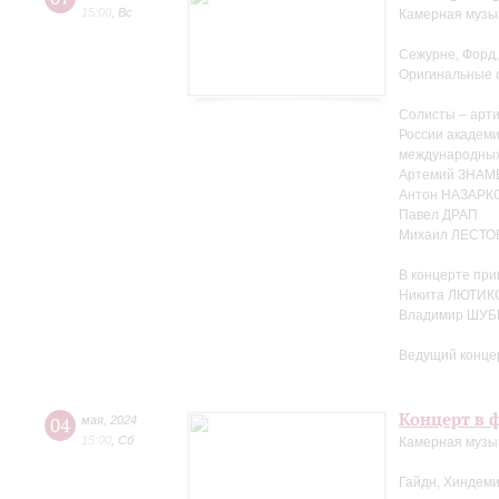
15:00
,
Вс
Камерная музы
Сежурне, Форд,
Оригинальные 
Солисты – арти
России академ
международных
Артемий ЗНА
Антон НАЗАРК
Павел ДРАП
Михаил ЛЕСТО
В концерте при
Никита ЛЮТИКО
Владимир ШУБ
Ведущий конце
Концерт в ф
04
мая
,
2024
15:00
,
Сб
Камерная музыка
Гайдн, Хиндеми