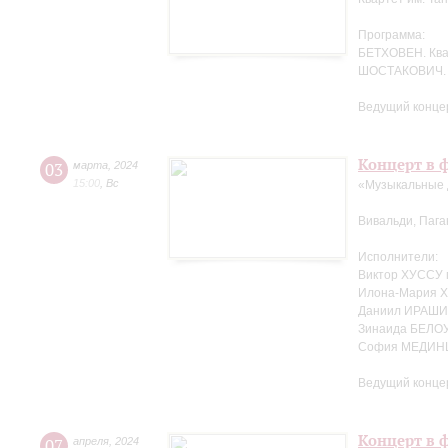
Программа:
БЕТХОВЕН. Кв
ШОСТАКОВИЧ. 
Ведущий концер
Концерт в ф
03
марта
,
2024
15:00
,
Вс
«Музыкальные 
Вивальди, Пага
Исполнители:
Виктор ХУССУ 
Илона-Мария Х
Даниил ИРАШИ
Зинаида БЕЛО
София МЕДИНЦ
Ведущий концер
Концерт в ф
07
апреля
,
2024