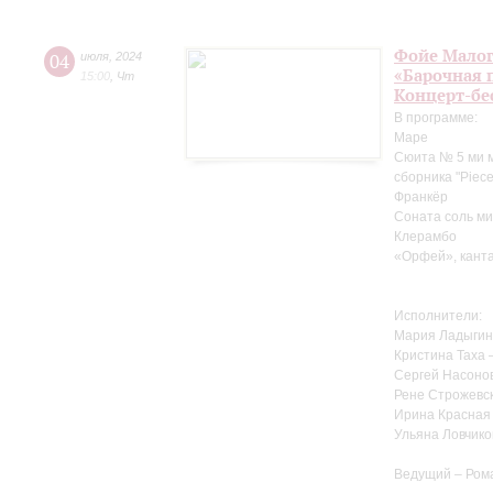
Фойе Малог
04
июля
,
2024
«Барочная 
15:00
,
Чт
Концерт-бе
В программе:
Маре
Сюита № 5 ми м
сборника "Pieces
Франкёр
Соната соль ми
Клерамбо
«Орфей», канта
Исполнители:
Мария Ладыгин
Кристина Таха 
Сергей Насоно
Рене Строжевск
Ирина Красная 
Ульяна Ловчико
Ведущий – Ром