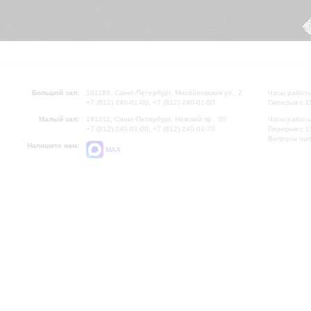
Большой зал:
191186, Санкт-Петербург, Михайловская ул., 2
Часы работы
+7 (812) 240-01-00, +7 (812) 240-01-80
Перерыв с 1
Малый зал:
191011, Санкт-Петербург, Невский пр., 30
Часы работы
+7 (812) 240-01-00, +7 (812) 240-01-70
Перерыв с 1
Вопросы на
Напишите нам:
MAX