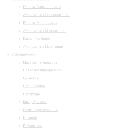
Билеты Большого зала
Абонементы Большого зала
Билеты Малого зала
Абонементы Малого зала
Как купить билет
Абонементы Музитория
О филармонии
Маэстро Темирканов
Правовая информация
Оркестры
Планы залов
Структура
Как добраться
Визит в филармонию
История
Библиотека