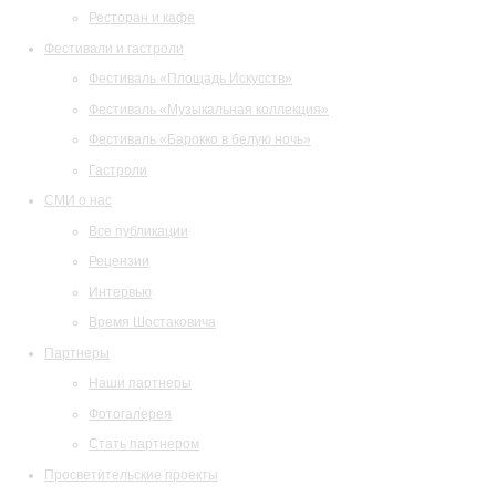
Ресторан и кафе
Фестивали и гастроли
Фестиваль «Площадь Искусств»
Фестиваль «Музыкальная коллекция»
Фестиваль «Барокко в белую ночь»
Гастроли
СМИ о нас
Все публикации
Рецензии
Интервью
Время Шостаковича
Партнеры
Наши партнеры
Фотогалерея
Стать партнером
Просветительские проекты