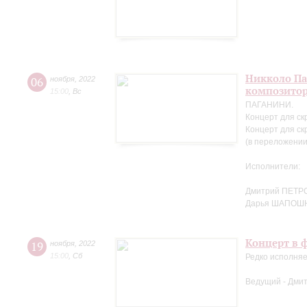
Никколо Па
06
ноября
,
2022
композито
15:00
,
Вс
ПАГАНИНИ.
Концерт для ск
Концерт для ск
(в переложении
Исполнители:
Дмитрий ПЕТРО
Дарья ШАПОШ
Концерт в ф
19
ноября
,
2022
15:00
,
Сб
Редко исполняе
Ведущий - Дми