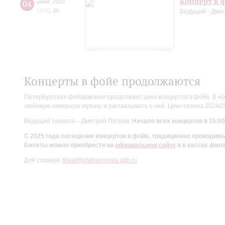
Концерт в ф
04
июня
,
2023
15:00
,
Вс
Ведущий - Дми
Концерты в фойе продолжаются
Петербургская филармония продолжает цикл концертов в фойе. В но
любимую камерную музыку и рассказывать о ней. Цикл сезона 2024/
Ведущий проекта – Дмитрий Петров.
Начало всех концертов в 15:00
С 2025 года посещение концертов в фойе, традиционно проводи
Билеты можно приобрести на
официальном сайте
и в кассах фил
Для справок:
ticket@philharmonia.spb.ru