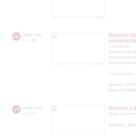
Никколо Па
06
ноября
,
2022
композито
15:00
,
Вс
ПАГАНИНИ.
Концерт для ск
Концерт для ск
(в переложении
Исполнители:
Дмитрий ПЕТРО
Дарья ШАПОШ
Концерт в ф
19
ноября
,
2022
15:00
,
Сб
Редко исполняе
Ведущий - Дми