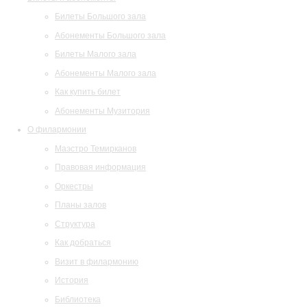
Билеты Большого зала
Абонементы Большого зала
Билеты Малого зала
Абонементы Малого зала
Как купить билет
Абонементы Музитория
О филармонии
Маэстро Темирканов
Правовая информация
Оркестры
Планы залов
Структура
Как добраться
Визит в филармонию
История
Библиотека