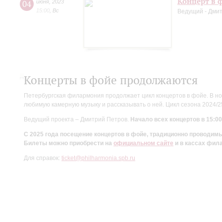
Концерт в ф
04
июня
,
2023
15:00
,
Вс
Ведущий - Дми
Концерты в фойе продолжаются
Петербургская филармония продолжает цикл концертов в фойе. В но
любимую камерную музыку и рассказывать о ней. Цикл сезона 2024/
Ведущий проекта – Дмитрий Петров.
Начало всех концертов в 15:00
С 2025 года посещение концертов в фойе, традиционно проводи
Билеты можно приобрести на
официальном сайте
и в кассах фил
Для справок:
ticket@philharmonia.spb.ru