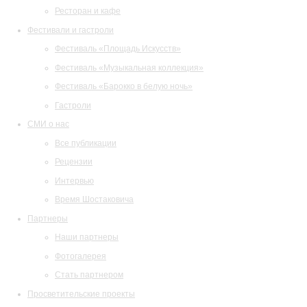
Ресторан и кафе
Фестивали и гастроли
Фестиваль «Площадь Искусств»
Фестиваль «Музыкальная коллекция»
Фестиваль «Барокко в белую ночь»
Гастроли
СМИ о нас
Все публикации
Рецензии
Интервью
Время Шостаковича
Партнеры
Наши партнеры
Фотогалерея
Стать партнером
Просветительские проекты