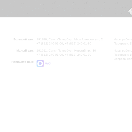
Большой зал:
191186, Санкт-Петербург, Михайловская ул., 2
Часы работы
+7 (812) 240-01-00, +7 (812) 240-01-80
Перерыв с 1
Малый зал:
191011, Санкт-Петербург, Невский пр., 30
Часы работы
+7 (812) 240-01-00, +7 (812) 240-01-70
Перерыв с 1
Вопросы на
Напишите нам:
MAX