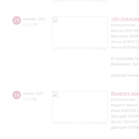
«От Генделя
23
октября
,
2021
15:00
,
Сб
Исполнители:
Виктор ЛИСНЯК
Виктория ЗИМ
Антон БОРИСОВ
Антон КОЛОБОВ
В программе пр
Венявского, Ви
Ведущий конце
Квартет име
14
ноября
,
2021
15:00
,
Вс
Исполнители:
Квартет имени
Илья КОЗЛОВ с
Дмитрий КОРЯВ
Денис ГОНЧАР 
Дмитрий ЕРЁМ