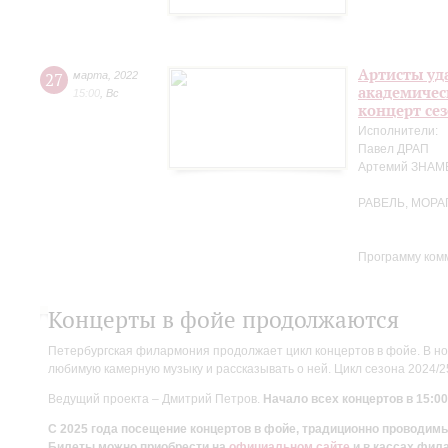
Артисты уд
27
марта
,
2022
академичес
15:00
,
Вс
концерт се
Исполнители:
Павел ДРАП
Артемий ЗНА
РАВЕЛЬ, МОРА
Программу ком
Концерты в фойе продолжаются
Петербургская филармония продолжает цикл концертов в фойе. В но
любимую камерную музыку и рассказывать о ней. Цикл сезона 2024/
Ведущий проекта – Дмитрий Петров.
Начало всех концертов в 15:00
С 2025 года посещение концертов в фойе, традиционно проводи
Билеты можно приобрести на
официальном сайте
и в кассах фил