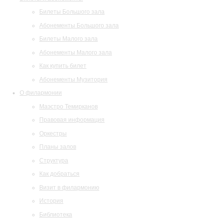
Билеты Большого зала
Абонементы Большого зала
Билеты Малого зала
Абонементы Малого зала
Как купить билет
Абонементы Музитория
О филармонии
Маэстро Темирканов
Правовая информация
Оркестры
Планы залов
Структура
Как добраться
Визит в филармонию
История
Библиотека