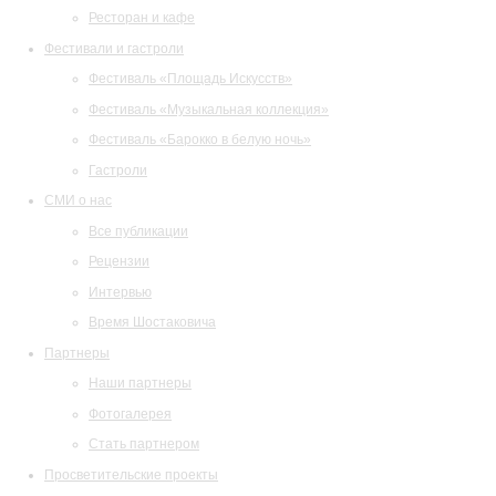
Ресторан и кафе
Фестивали и гастроли
Фестиваль «Площадь Искусств»
Фестиваль «Музыкальная коллекция»
Фестиваль «Барокко в белую ночь»
Гастроли
СМИ о нас
Все публикации
Рецензии
Интервью
Время Шостаковича
Партнеры
Наши партнеры
Фотогалерея
Стать партнером
Просветительские проекты