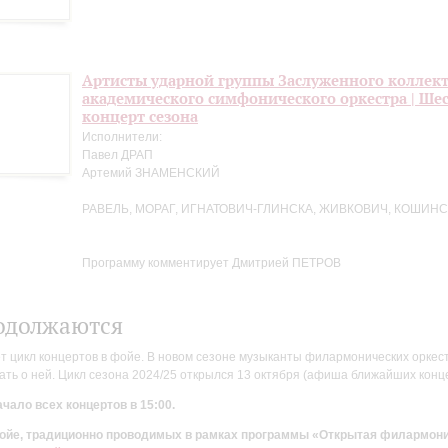
Артисты ударной группы Заслуженного коллект
академического симфонического оркестра | Ше
концерт сезона
Исполнители:
Павел ДРАП
Артемий ЗНАМЕНСКИЙ
РАВЕЛЬ, МОРАГ, ИГНАТОВИЧ-ГЛИНСКА, ЖИВКОВИЧ, КОШИНС
Программу комментирует Дмитрией ПЕТРОВ
одолжаются
цикл концертов в фойе. В новом сезоне музыканты филармонических оркестр
ть о ней. Цикл сезона 2024/25 открылся 13 октября (афиша ближайших конц
чало всех концертов в 15:00.
 фойе, традиционно проводимых в рамках программы «Открытая филармон