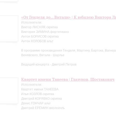
«От Генделя до... Витали» | К юбилею Виктора 
Исполнители:
Виктор ЛИСНЯК скрипка
Виктория ЗИМИНА фортепиано
Антон БОРИСОВ скрипка
Антон КОЛОБОВ альт
В программе произведения Генделя, Мартину, Бартока, Вагнера
Венявского, Витали - Шарлье
Ведущий концерта - Дмитрий Петров
Квартет имени Танеева | Глазунов, Шостакович
Исполнители:
Квартет имени ТАНЕЕВА
Илья КОЗЛОВ скрипка
Дмитрий КОРЯВКО скрипка
Денис ГОНЧАР альт
Дмитрий ЕРЁМИН виолончль