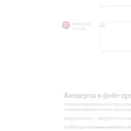
27
марта
,
2022
15:00
,
Вс
Концерты в фойе пр
Петербургская филармония продолжает 
любимую камерную музыку и рассказыва
Ведущий проекта – Дмитрий Петров.
На
С 2025 года посещение концертов в