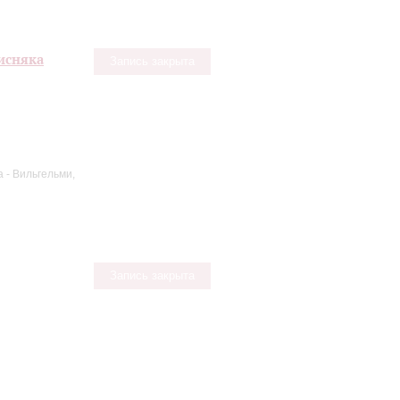
Лисняка
Запись закрыта
 - Вильгельми,
Запись закрыта