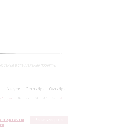
юзивные и специальные проекты
Август
Сентябрь
Октябрь
24
25
26
27
28
29
30
31
в и артисты
Запись закрыта
го