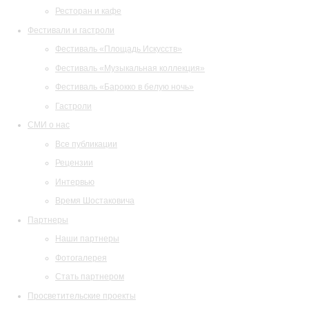
Ресторан и кафе
Фестивали и гастроли
Фестиваль «Площадь Искусств»
Фестиваль «Музыкальная коллекция»
Фестиваль «Барокко в белую ночь»
Гастроли
СМИ о нас
Все публикации
Рецензии
Интервью
Время Шостаковича
Партнеры
Наши партнеры
Фотогалерея
Стать партнером
Просветительские проекты