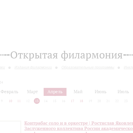
Открытая филармония
вки
Издания филармонии
Образовательные программы
Инкл
24
Февраль
Март
Апрель
Май
Июнь
Июль
9
10
11
12
13
14
15
16
17
18
19
20
21
22
23
Контрабас соло и в оркестре | Ростислав Яковле
Заслуженного коллектива России академическо