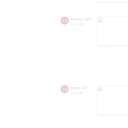
23
октября
,
2021
15:00
,
Сб
14
ноября
,
2021
15:00
,
Вс