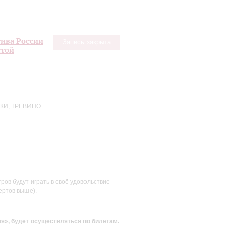
ива России
Запись закрыта
стой
КИ, ТРЕВИНО
ов будут играть в своё удовольствие
ертов выше).
ия»
, будет осуществляться по билетам.