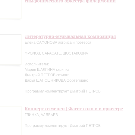
симфонического оркестра филармонии
Литературно-музыкальная композиция
Елена САФОНОВА актриса и поэтесса
ФРОЛОВ, САРАСАТЕ, ШОСТАКОВИЧ
Исполнители:
Мария ШАЛГИНА скрипка
Дмитрий ПЕТРОВ скрипка
Дарья ШАПОШНИКОВА фортепиано
Программу комментирует Дмитрий ПЕТРОВ
Концерт отменен | Фагот соло и в оркестре
ГЛИНКА, АЛЯБЬЕВ
Программу комментирует Дмитрий ПЕТРОВ