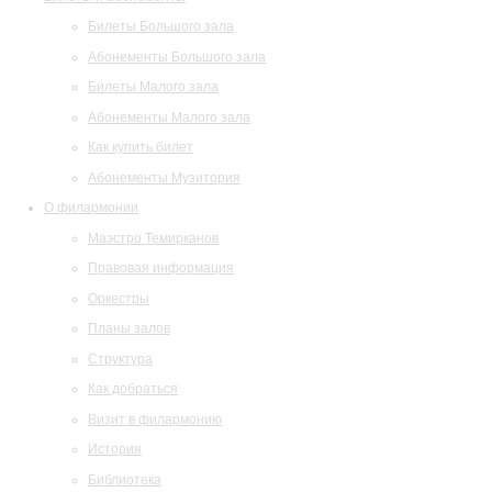
Билеты Большого зала
Абонементы Большого зала
Билеты Малого зала
Абонементы Малого зала
Как купить билет
Абонементы Музитория
О филармонии
Маэстро Темирканов
Правовая информация
Оркестры
Планы залов
Структура
Как добраться
Визит в филармонию
История
Библиотека