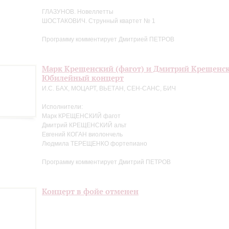
ГЛАЗУНОВ. Новеллетты
ШОСТАКОВИЧ. Струнный квартет № 1
Программу комментирует Дмитрией ПЕТРОВ
Марк Крещенский (фагот) и Дмитрий Крещенск
Юбилейный концерт
И.С. БАХ, МОЦАРТ, ВЬЕТАН, СЕН-САНС, БИЧ
Исполнители:
Марк КРЕЩЕНСКИЙ фагот
Дмитрий КРЕЩЕНСКИЙ альт
Евгений КОГАН виолончель
Людмила ТЕРЕЩЕНКО фортепиано
Программу комментирует Дмитрий ПЕТРОВ
Концерт в фойе отменен