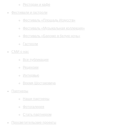
Ресторан и кафе
Фестивали и гастроли
Фестиваль «Площадь Искусств»
Фестиваль «Музыкальная коллекция»
Фестиваль «Барокко в белую ночь»
Гастроли
СМИ о нас
Все публикации
Рецензии
Интервью
Время Шостаковича
Партнеры
Наши партнеры
Фотогалерея
Стать партнером
Просветительские проекты