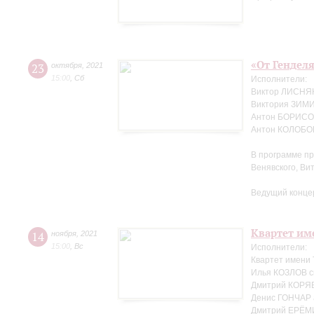
«От Генделя
23
октября
,
2021
15:00
,
Сб
Исполнители:
Виктор ЛИСНЯК
Виктория ЗИМ
Антон БОРИСОВ
Антон КОЛОБОВ
В программе пр
Венявского, Ви
Ведущий конце
Квартет име
14
ноября
,
2021
15:00
,
Вс
Исполнители:
Квартет имени
Илья КОЗЛОВ с
Дмитрий КОРЯВ
Денис ГОНЧАР 
Дмитрий ЕРЁМ