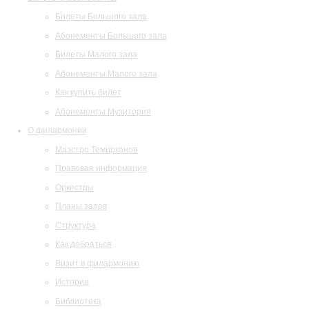
Билеты Большого зала
Абонементы Большого зала
Билеты Малого зала
Абонементы Малого зала
Как купить билет
Абонементы Музитория
О филармонии
Маэстро Темирканов
Правовая информация
Оркестры
Планы залов
Структура
Как добраться
Визит в филармонию
История
Библиотека