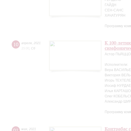
ГАЙДН
СЕН-САНС
ХАЧАТУРЯН
Программу ком
К 100-лети
10
апреля
,
2021
симфоничес
15:00
,
Сб
Астор ПЬЯЦЦ
Исполнители:
Вера ВАСИЛЬЕ
Виктория ВЕЛЬ
Игорь ТЕХТЕЛЕ
Иосиф НУРДАЕ
Илья КАРТАШО
Олег КОБЕЛЬС
Александр ШИ
Программу ком
Контрабас с
01
мая
,
2021