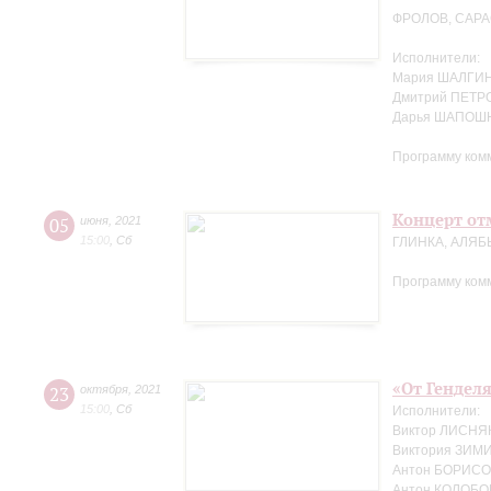
ФРОЛОВ, САР
Исполнители:
Мария ШАЛГИН
Дмитрий ПЕТРО
Дарья ШАПОШ
Программу ком
Концерт отм
05
июня
,
2021
15:00
,
Сб
ГЛИНКА, АЛЯБ
Программу ком
«От Генделя
23
октября
,
2021
15:00
,
Сб
Исполнители:
Виктор ЛИСНЯК
Виктория ЗИМ
Антон БОРИСОВ
Антон КОЛОБОВ