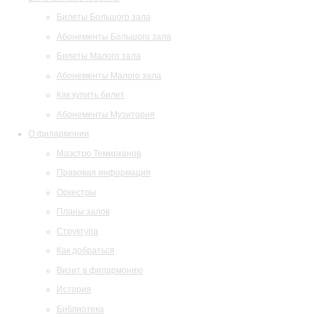
Билеты Большого зала
Абонементы Большого зала
Билеты Малого зала
Абонементы Малого зала
Как купить билет
Абонементы Музитория
О филармонии
Маэстро Темирканов
Правовая информация
Оркестры
Планы залов
Структура
Как добраться
Визит в филармонию
История
Библиотека