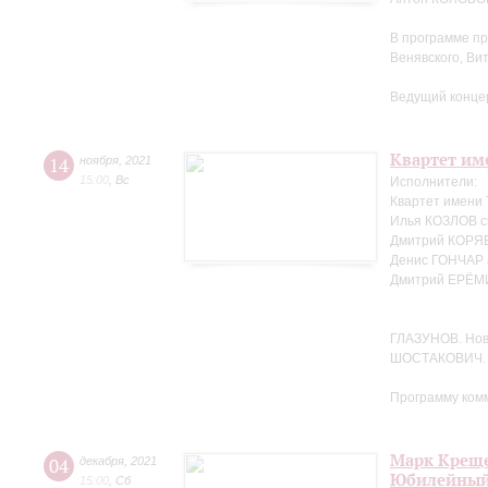
В программе пр
Венявского, Ви
Ведущий конце
Квартет име
14
ноября
,
2021
15:00
,
Вс
Исполнители:
Квартет имени
Илья КОЗЛОВ с
Дмитрий КОРЯВ
Денис ГОНЧАР 
Дмитрий ЕРЁМ
ГЛАЗУНОВ. Но
ШОСТАКОВИЧ. 
Программу ком
Марк Креще
04
декабря
,
2021
Юбилейный
15:00
,
Сб