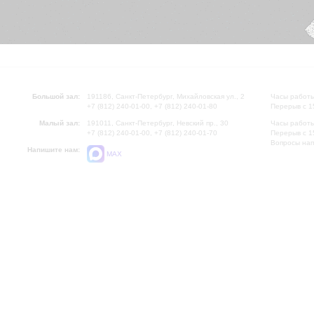
Большой зал:
191186, Санкт-Петербург, Михайловская ул., 2
Часы работы
+7 (812) 240-01-00, +7 (812) 240-01-80
Перерыв с 1
Малый зал:
191011, Санкт-Петербург, Невский пр., 30
Часы работы
+7 (812) 240-01-00, +7 (812) 240-01-70
Перерыв с 1
Вопросы на
Напишите нам:
MAX