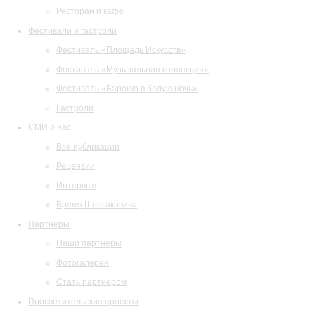
Ресторан и кафе
Фестивали и гастроли
Фестиваль «Площадь Искусств»
Фестиваль «Музыкальная коллекция»
Фестиваль «Барокко в белую ночь»
Гастроли
СМИ о нас
Все публикации
Рецензии
Интервью
Время Шостаковича
Партнеры
Наши партнеры
Фотогалерея
Стать партнером
Просветительские проекты