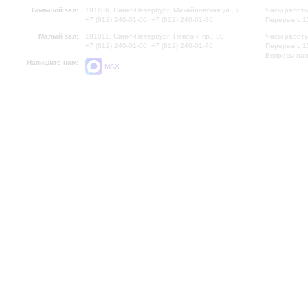
Большой зал:
191186, Санкт-Петербург, Михайловская ул., 2
Часы работы
+7 (812) 240-01-00, +7 (812) 240-01-80
Перерыв с 1
Малый зал:
191011, Санкт-Петербург, Невский пр., 30
Часы работы
+7 (812) 240-01-00, +7 (812) 240-01-70
Перерыв с 1
Вопросы на
Напишите нам:
MAX