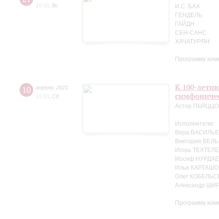
15:00
,
Вс
И.С. БАХ
ГЕНДЕЛЬ
ГАЙДН
СЕН-САНС
ХАЧАТУРЯН
Программу ком
К 100-лети
10
апреля
,
2021
симфоничес
15:00
,
Сб
Астор ПЬЯЦЦ
Исполнители:
Вера ВАСИЛЬЕ
Виктория ВЕЛЬ
Игорь ТЕХТЕЛЕ
Иосиф НУРДАЕ
Илья КАРТАШО
Олег КОБЕЛЬС
Александр ШИ
Программу ком