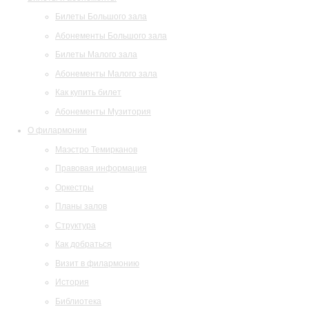
Билеты Большого зала
Абонементы Большого зала
Билеты Малого зала
Абонементы Малого зала
Как купить билет
Абонементы Музитория
О филармонии
Маэстро Темирканов
Правовая информация
Оркестры
Планы залов
Структура
Как добраться
Визит в филармонию
История
Библиотека