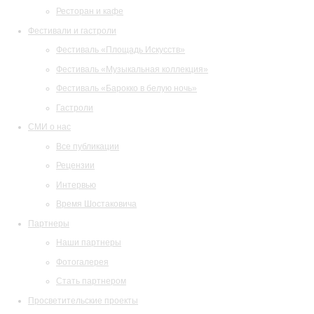
Ресторан и кафе
Фестивали и гастроли
Фестиваль «Площадь Искусств»
Фестиваль «Музыкальная коллекция»
Фестиваль «Барокко в белую ночь»
Гастроли
СМИ о нас
Все публикации
Рецензии
Интервью
Время Шостаковича
Партнеры
Наши партнеры
Фотогалерея
Стать партнером
Просветительские проекты