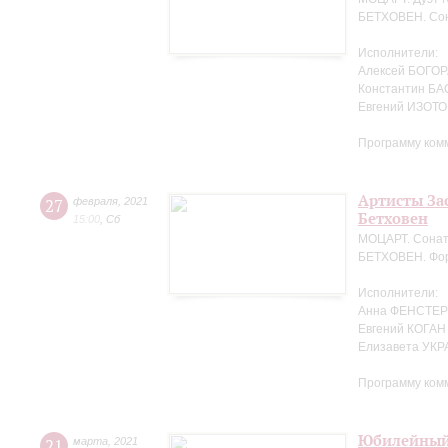
БЕТХОВЕН. Сон
Исполнители:
Алексей БОГОРА
Константин БА
Евгений ИЗОТО
Программу ком
Артисты За
27
февраля
,
2021
Бетховен
15:00
,
Сб
МОЦАРТ. Сонат
БЕТХОВЕН. Фор
Исполнители:
Анна ФЕНСТЕР 
Евгений КОГАН
Елизавета УК
Программу ком
Юбилейный 
21
марта
,
2021