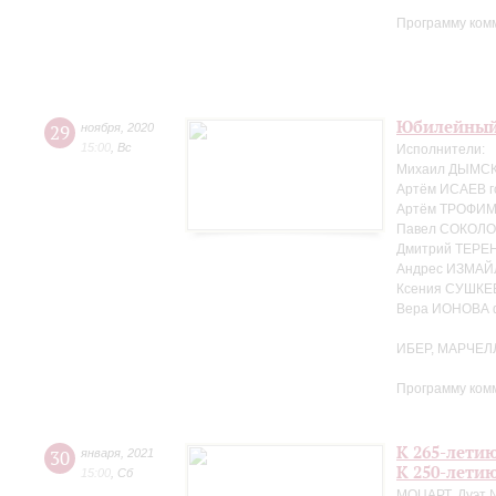
Программу ком
Юбилейный
29
ноября
,
2020
15:00
,
Вс
Исполнители:
Михаил ДЫМСКИ
Артём ИСАЕВ г
Артём ТРОФИМЕ
Павел СОКОЛО
Дмитрий ТЕРЕ
Андрес ИЗМАЙ
Ксения СУШКЕ
Вера ИОНОВА 
ИБЕР, МАРЧЕЛ
Программу ком
К 265-лети
30
января
,
2021
К 250-лети
15:00
,
Сб
МОЦАРТ. Дуэт №