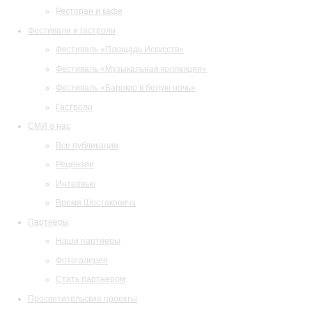
Ресторан и кафе
Фестивали и гастроли
Фестиваль «Площадь Искусств»
Фестиваль «Музыкальная коллекция»
Фестиваль «Барокко в белую ночь»
Гастроли
СМИ о нас
Все публикации
Рецензии
Интервью
Время Шостаковича
Партнеры
Наши партнеры
Фотогалерея
Стать партнером
Просветительские проекты