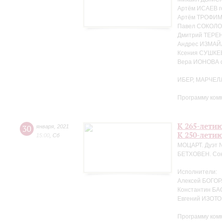
Артём ИСАЕВ г
Артём ТРОФИМЕ
Павел СОКОЛО
Дмитрий ТЕРЕ
Андрес ИЗМАЙ
Ксения СУШКЕ
Вера ИОНОВА 
ИБЕР, МАРЧЕЛ
Программу ком
К 265-лети
30
января
,
2021
К 250-лети
15:00
,
Сб
МОЦАРТ. Дуэт №
БЕТХОВЕН. Сон
Исполнители:
Алексей БОГОРА
Константин БА
Евгений ИЗОТО
Программу ком