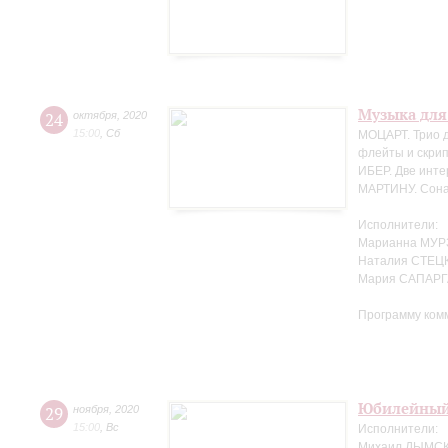
Музыка для
24
октября
,
2020
15:00
,
Сб
МОЦАРТ. Трио д
флейты и скрип
ИБЕР. Две инте
МАРТИНУ. Сонат
Исполнители:
Марианна МУР
Наталия СТЕЦК
Мария САПАРГ
Программу ком
Юбилейный
29
ноября
,
2020
15:00
,
Вс
Исполнители:
Михаил ДЫМСКИ