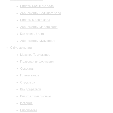
Билеты Большого зала
Абонементы Большого зала
Билеты Малого зала
Абонементы Малого зала
Как купить билет
Абонементы Музитория
О филармонии
Маэстро Темирканов
Правовая информация
Оркестры
Планы залов
Структура
Как добраться
Визит в филармонию
История
Библиотека