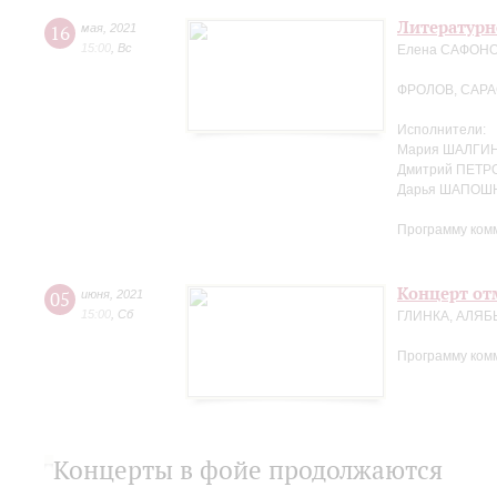
Литературн
16
мая
,
2021
15:00
,
Вс
Елена САФОНОВ
ФРОЛОВ, САР
Исполнители:
Мария ШАЛГИН
Дмитрий ПЕТРО
Дарья ШАПОШ
Программу ком
Концерт отм
05
июня
,
2021
15:00
,
Сб
ГЛИНКА, АЛЯБ
Программу ком
Концерты в фойе продолжаются