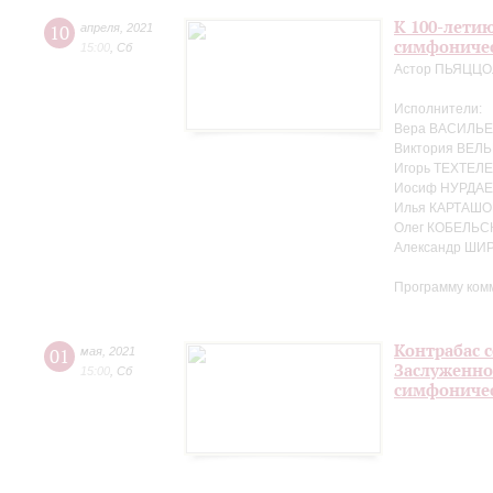
К 100-лети
10
апреля
,
2021
симфоничес
15:00
,
Сб
Астор ПЬЯЦЦ
Исполнители:
Вера ВАСИЛЬЕ
Виктория ВЕЛЬ
Игорь ТЕХТЕЛЕ
Иосиф НУРДАЕ
Илья КАРТАШО
Олег КОБЕЛЬС
Александр ШИ
Программу ком
Контрабас с
01
мая
,
2021
Заслуженно
15:00
,
Сб
симфоничес