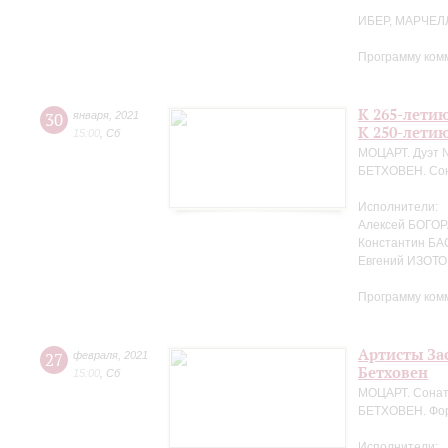
ИБЕР, МАРЧЕЛ
Программу ком
К 265-лети
30
января
,
2021
К 250-лети
15:00
,
Сб
МОЦАРТ. Дуэт №
БЕТХОВЕН. Сон
Исполнители:
Алексей БОГОРА
Константин БА
Евгений ИЗОТО
Программу ком
Артисты За
27
февраля
,
2021
Бетховен
15:00
,
Сб
МОЦАРТ. Сонат
БЕТХОВЕН. Фор
Исполнители: