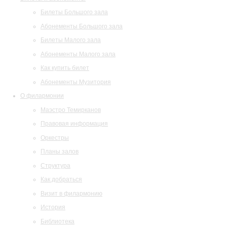
Билеты Большого зала
Абонементы Большого зала
Билеты Малого зала
Абонементы Малого зала
Как купить билет
Абонементы Музитория
О филармонии
Маэстро Темирканов
Правовая информация
Оркестры
Планы залов
Структура
Как добраться
Визит в филармонию
История
Библиотека