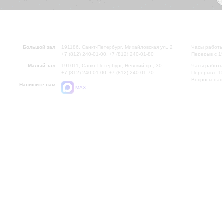
Большой зал:
191186, Санкт-Петербург, Михайловская ул., 2
Часы работы
+7 (812) 240-01-00, +7 (812) 240-01-80
Перерыв с 1
Малый зал:
191011, Санкт-Петербург, Невский пр., 30
Часы работы
+7 (812) 240-01-00, +7 (812) 240-01-70
Перерыв с 1
Вопросы на
Напишите нам:
MAX