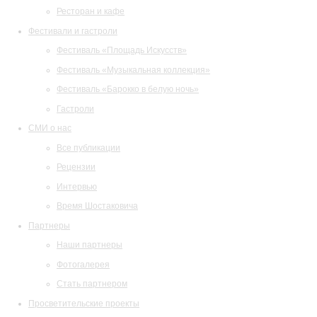
Ресторан и кафе
Фестивали и гастроли
Фестиваль «Площадь Искусств»
Фестиваль «Музыкальная коллекция»
Фестиваль «Барокко в белую ночь»
Гастроли
СМИ о нас
Все публикации
Рецензии
Интервью
Время Шостаковича
Партнеры
Наши партнеры
Фотогалерея
Стать партнером
Просветительские проекты