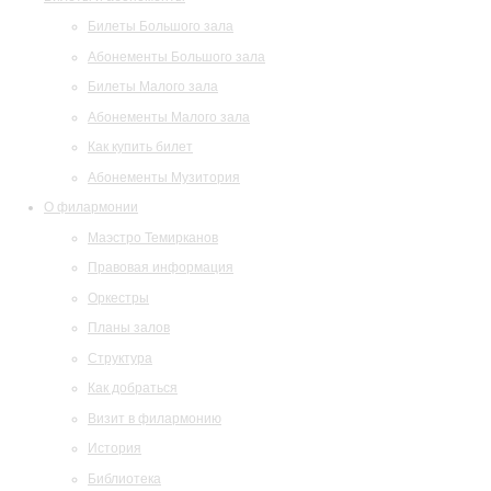
Билеты Большого зала
Абонементы Большого зала
Билеты Малого зала
Абонементы Малого зала
Как купить билет
Абонементы Музитория
О филармонии
Маэстро Темирканов
Правовая информация
Оркестры
Планы залов
Структура
Как добраться
Визит в филармонию
История
Библиотека