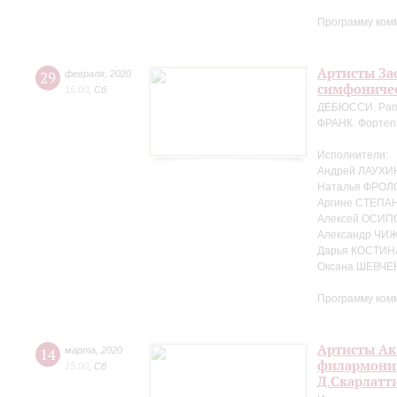
Программу ком
Артисты За
29
февраля
,
2020
симфоничес
15:00
,
Сб
ДЕБЮССИ. Рапс
ФРАНК. Фортеп
Исполнители:
Андрей ЛАУХИН
Наталья ФРОЛ
Аргине СТЕПАН
Алексей ОСИПО
Александр ЧИЖ
Дарья КОСТИНА
Оксана ШЕВЧЕ
Программу ком
Артисты Ак
14
марта
,
2020
филармонии 
15:00
,
Сб
Д.Скарлатт