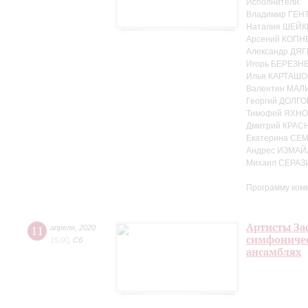
Исполнители:
Владимир ГЕНТ
Наталия ШЕЙК
Арсений КОПНЕ
Александр ДЯГ
Игорь БЕРЕЗНЕ
Илья КАРТАШО
Валентин МАЛ
Георгий ДОЛГО
Тимофей ЯХНО
Дмитрий КРАС
Екатерина СЕ
Андрес ИЗМАЙ
Михаил СЕРАЗ
Программу ком
Артисты За
11
апреля
,
2020
симфоничес
15:00
,
Сб
ансамблях