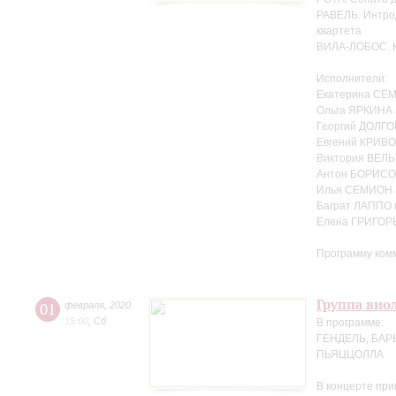
РАВЕЛЬ. Интрод
квартета
ВИЛА-ЛОБОС. Кв
Исполнители:
Екатерина СЕ
Ольга ЯРКИНА
Георгий ДОЛГО
Евгений КРИВ
Виктория ВЕЛЬ
Антон БОРИСОВ
Илья СЕМИОН 
Баграт ЛАППО 
Елена ГРИГОР
Программу ком
Группа вио
01
февраля
,
2020
15:00
,
Сб
В программе:
ГЕНДЕЛЬ, БАР
ПЬЯЦЦОЛЛА
В концерте пр