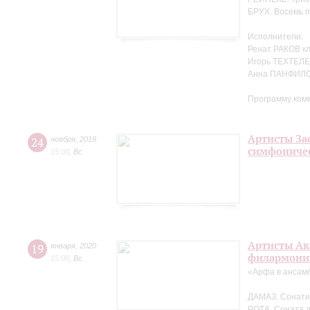
БРУХ. Восемь п
Исполнители:
Ренат РАКОВ к
Игорь ТЕХТЕЛЕ
Анна ПАНФИЛО
Программу ком
Артисты За
24
ноября
,
2019
симфоничес
15:00
,
Вс
Артисты Ак
19
января
,
2020
филармонии
15:00
,
Вс
«Арфа в ансам
ДАМАЗ. Сонати
РОТА. Соната 