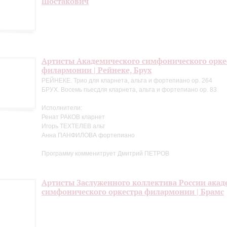
Шостакович
Артисты Академического симфонического орке
филармонии | Рейнеке, Брух
РЕЙНЕКЕ. Трио для кларнета, альта и фортепиано op. 264
БРУХ. Восемь пьесдля кларнета, альта и фортепиано op. 83
Исполнители:
Ренат РАКОВ кларнет
Игорь ТЕХТЕЛЕВ альт
Анна ПАНФИЛОВА фортепиано
Программу комменитрует Дмитрий ПЕТРОВ
Артисты Заслуженного коллектива России акад
симфонического оркестра филармонии | Брамс