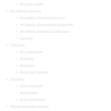
Ресторан и кафе
Фестивали и гастроли
Фестиваль «Площадь Искусств»
Фестиваль «Музыкальная коллекция»
Фестиваль «Барокко в белую ночь»
Гастроли
СМИ о нас
Все публикации
Рецензии
Интервью
Время Шостаковича
Партнеры
Наши партнеры
Фотогалерея
Стать партнером
Просветительские проекты