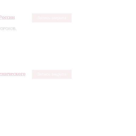
России
Запись закрыта
ГОРОХОВ,
емического
Запись закрыта