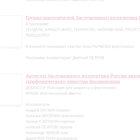
Группа виолончелей Заслуженного коллектива 
В программе:
ГЕНДЕЛЬ, БАРЬЕР, МАРЕ, ГЕНРИСОН, ЧАЙКОВСКИЙ, ГЛИЭР, 
ПЬЯЦЦОЛЛА
В концерте принимает участие Анна РЫЧКОВА фортепиано
Программу комментирует Дмитрий ПЕТРОВ
Артисты Заслуженного коллектива России акад
симфонического оркестра филармонии
ДЕБЮССИ. Рапсодия для кларнета и фортепиано
ФРАНК. Фортепианный квинтет
Исполнители:
Андрей ЛАУХИН кларнет
Наталья ФРОЛОВА фортепиано
Аргине СТЕПАНЯН скрипка
Алексей ОСИПОВ скрипка
Александр ЧИЖОВ альт
Дарья КОСТИНА виолончель