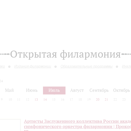
Открытая филармония
вки
Издания филармонии
Образовательные программы
Инкл
24
Май
Июнь
Июль
Август
Сентябрь
Октябрь
9
10
11
12
13
14
15
16
17
18
19
20
21
22
23
Артисты Заслуженного коллектива России акад
симфонического оркестра филармонии | Проко