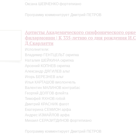
Оксана ШЕВЧЕНКО фортепиано
Программу комменитрует Дмитрий ПЕТРОВ
Артисты Академического симфонического орке
филармонии | К 335-летию со дня рождения И.С.
Д.Скарлатти
Исполнители:
Владимир ГЕНТЦЕЛЬТ скрипка
Наталия ШЕЙКИНА скрипка
Арсений КОПНЕВ скрипка
Александр ДЯГИЛЕВ альт
Игорь БЕРЕЗНЕВ альт
Илья КАРТАШОВ виолончель
Валентин МАЛИНОВ контрабас
Георгий ДОЛГОВ флейта
Тимофей ЯХНОВ гобой
Дмитрий КРАСНИК фагот
Екатерина СЕМИОН арфа
Андрес ИЗМАЙЛОВ арфа
Михаил СЕРАЗИТДИНОВ фортепиано
Программу комментирует Дмитрий ПЕТРОВ