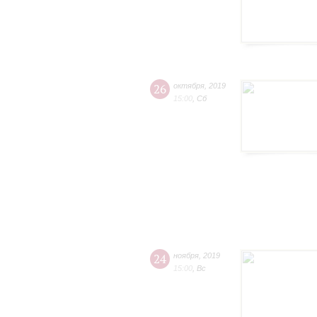
26
октября
,
2019
15:00
,
Сб
24
ноября
,
2019
15:00
,
Вс