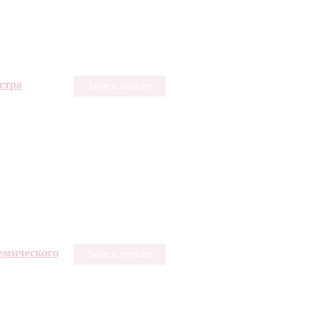
стра
Запись закрыта
емического
Запись закрыта