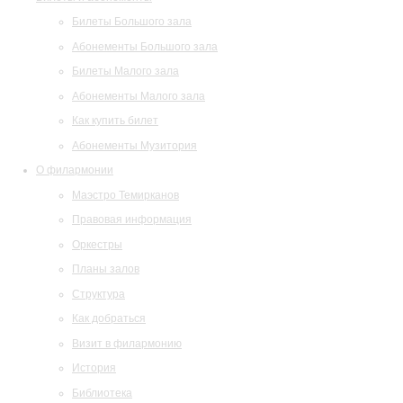
Билеты Большого зала
Абонементы Большого зала
Билеты Малого зала
Абонементы Малого зала
Как купить билет
Абонементы Музитория
О филармонии
Маэстро Темирканов
Правовая информация
Оркестры
Планы залов
Структура
Как добраться
Визит в филармонию
История
Библиотека