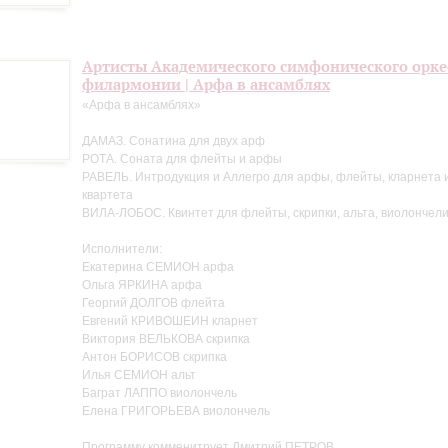
Артисты Академического симфонического орке
филармонии | Арфа в ансамблях
«Арфа в ансамблях»
ДАМАЗ. Сонатина для двух арф
РОТА. Соната для флейты и арфы
РАВЕЛЬ. Интродукция и Аллегро для арфы, флейты, кларнета и
квартета
ВИЛА-ЛОБОС. Квинтет для флейты, скрипки, альта, виолончел
Исполнители:
Екатерина СЕМИОН арфа
Ольга ЯРКИНА арфа
Георгий ДОЛГОВ флейта
Евгений КРИВОШЕИН кларнет
Виктория ВЕЛЬКОВА скрипка
Антон БОРИСОВ скрипка
Илья СЕМИОН альт
Баграт ЛАППО виолончель
Елена ГРИГОРЬЕВА виолончель
Программу комменитрует Дмитрий ПЕТРОВ