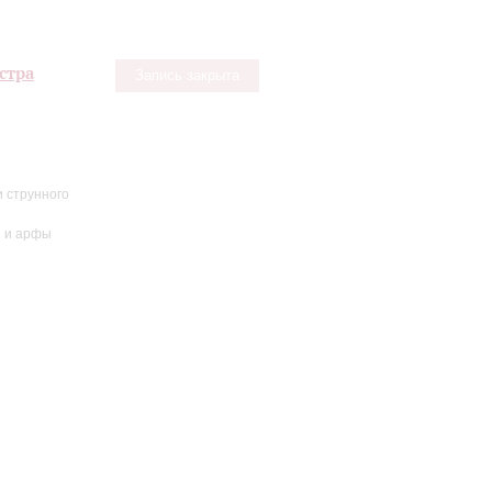
стра
Запись закрыта
 струнного
и и арфы