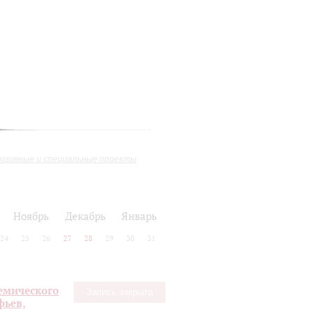
юзивные и специальные проекты
Ноябрь
Декабрь
Январь
24
25
26
27
28
29
30
31
емического
Запись закрыта
фьев,