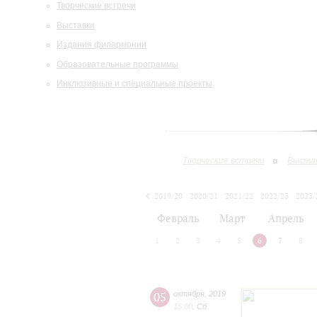
Творческие встречи
Выставки
Издания филармонии
Образовательные программы
Инклюзивные и специальные проекты
Творческие встречи
Выста
2019/20
2020/21
2021/22
2022/23
2023/
2024/25
Февраль
Март
Апрель
1
2
3
4
5
6
7
8
05
октября
,
2019
15:00
,
Сб