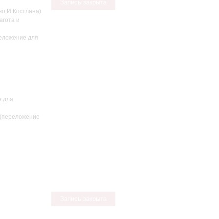
Запись закрыта
о И.Костлана)
агота и
реложение для
е для
 (переложение
Запись закрыта