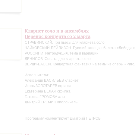
Кларнет соло и в ансамблях
Перенос концерта со 2 марта
СТРАВИНСКИЙ. Три пьесы для кларнета соло
ЧАЙКОВСКИЙ-БЕЙЛИЗОН. Русский танец из балета «Лебедино
РОССИНИ. Интродукция, тема и вариации
ДЕНИСОВ. Соната для кларнета соло
ВЕРДИ-БАССИ. Концертная фантазия на темы из оперы «Риго
Исполнители:
Александр ВАСИЛЬЕВ кларнет
Игорь ЗОЛОТАРЁВ скрипка
Екатерина БЕЛАЯ скрипка
Татьяна ГРОМОВА альт
Дмитрий ЕРЁМИН виолончель
Программу комментирует Дмитрий ПЕТРОВ