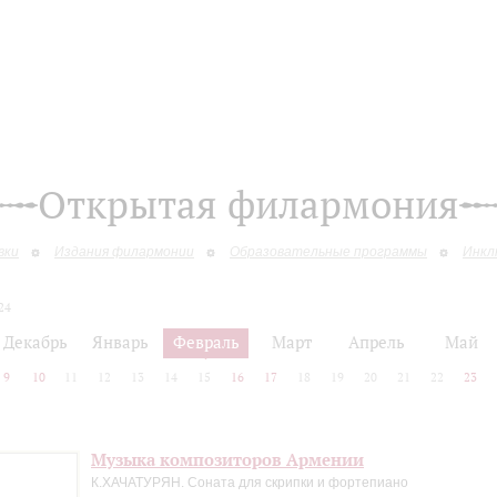
Открытая филармония
вки
Издания филармонии
Образовательные программы
Инкл
24
Декабрь
Январь
Февраль
Март
Апрель
Май
9
10
11
12
13
14
15
16
17
18
19
20
21
22
23
Музыка композиторов Армении
К.ХАЧАТУРЯН. Соната для скрипки и фортепиано