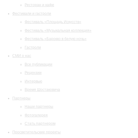
Ресторан и кафе
Фестивали и гастроли
Фестиваль «Площадь Искусств»
Фестиваль «Музыкальная коллекция»
Фестиваль «Барокко в белую ночь»
Гастроли
СМИ о нас
Все публикации
Рецензии
Интервью
Время Шостаковича
Партнеры
Наши партнеры
Фотогалерея
Стать партнером
Просветительские проекты