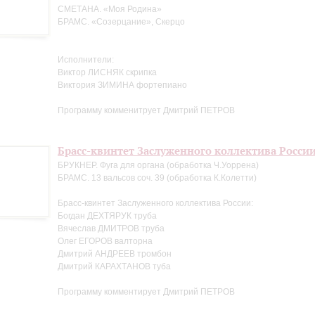
СМЕТАНА. «Моя Родина»
БРАМС. «Созерцание», Скерцо
Исполнители:
Виктор ЛИСНЯК скрипка
Виктория ЗИМИНА фортепиано
Программу комменитрует Дмитрий ПЕТРОВ
Брасс-квинтет Заслуженного коллектива Росси
БРУКНЕР. Фуга для органа (обработка Ч.Уоррена)
БРАМС. 13 вальсов соч. 39 (обработка К.Колетти)
Брасс-квинтет Заслуженного коллектива России:
Богдан ДЕХТЯРУК труба
Вячеслав ДМИТРОВ труба
Олег ЕГОРОВ валторна
Дмитрий АНДРЕЕВ тромбон
Дмитрий КАРАХТАНОВ туба
Программу комментирует Дмитрий ПЕТРОВ