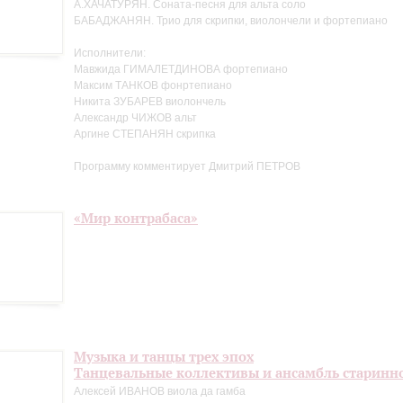
А.ХАЧАТУРЯН. Соната-песня для альта соло
БАБАДЖАНЯН. Трио для скрипки, виолончели и фортепиано
Исполнители:
Мавжида ГИМАЛЕТДИНОВА фортепиано
Максим ТАНКОВ фонртепиано
Никита ЗУБАРЕВ виолончель
Александр ЧИЖОВ альт
Аргине СТЕПАНЯН скрипка
Программу комментирует Дмитрий ПЕТРОВ
«Мир контрабаса»
Музыка и танцы трех эпох
Танцевальные коллективы и ансамбль старинн
Алексей ИВАНОВ виола да гамба