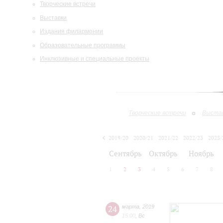
Творческие встречи
Выставки
Издания филармонии
Образовательные программы
Инклюзивные и специальные проекты
Творческие встречи
Выста
2019/20
2020/21
2021/22
2022/23
2023/
2024/25
Сентябрь
Октябрь
Ноябрь
1
2
3
4
5
6
7
8
24
марта
,
2019
15:00
,
Вс