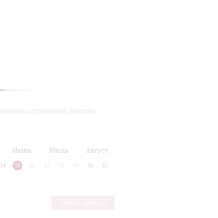
юзивные и специальные проекты
Июнь
Июль
Август
24
25
26
27
28
29
30
31
Запись закрыта