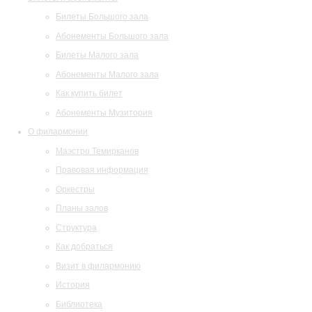
Билеты Большого зала
Абонементы Большого зала
Билеты Малого зала
Абонементы Малого зала
Как купить билет
Абонементы Музитория
О филармонии
Маэстро Темирканов
Правовая информация
Оркестры
Планы залов
Структура
Как добраться
Визит в филармонию
История
Библиотека