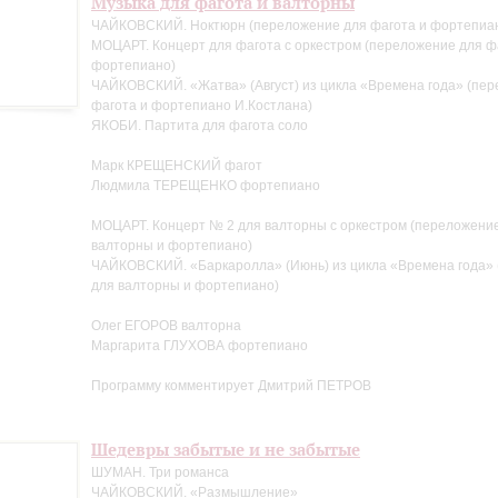
Музыка для фагота и валторны
ЧАЙКОВСКИЙ. Ноктюрн (переложение для фагота и фортепиан
МОЦАРТ. Концерт для фагота с оркестром (переложение для ф
фортепиано)
ЧАЙКОВСКИЙ. «Жатва» (Август) из цикла «Времена года» (пе
фагота и фортепиано И.Костлана)
ЯКОБИ. Партита для фагота соло
Марк КРЕЩЕНСКИЙ фагот
Людмила ТЕРЕЩЕНКО фортепиано
МОЦАРТ. Концерт № 2 для валторны с оркестром (переложени
валторны и фортепиано)
ЧАЙКОВСКИЙ. «Баркаролла» (Июнь) из цикла «Времена года»
для валторны и фортепиано)
Олег ЕГОРОВ валторна
Маргарита ГЛУХОВА фортепиано
Программу комментирует Дмитрий ПЕТРОВ
Шедевры забытые и не забытые
ШУМАН. Три романса
ЧАЙКОВСКИЙ. «Размышление»