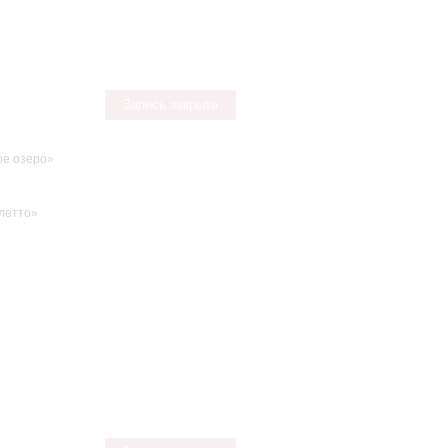
Запись закрыта
е озеро»
летто»