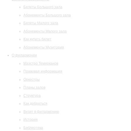
Билеты Большого зала
Абонементы Большого зала
Билеты Малого зала
Абонементы Малого зала
Как купить билет
Абонементы Музитория
О филармонии
Маэстро Темирканов
Правовая информация
Оркестры
Планы залов
Структура
Как добраться
Визит в филармонию
История
Библиотека