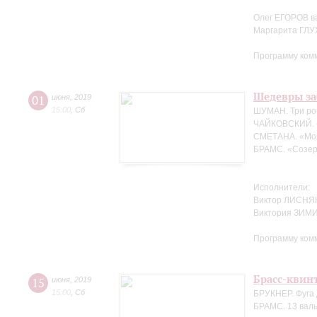
Олег ЕГОРОВ в
Маргарита ГЛ
Программу ком
Шедевры за
01
июня
,
2019
15:00
,
Сб
ШУМАН. Три ро
ЧАЙКОВСКИЙ. 
СМЕТАНА. «Мо
БРАМС. «Созер
Исполнители:
Виктор ЛИСНЯК
Виктория ЗИМ
Программу ком
Брасс-квин
15
июня
,
2019
15:00
,
Сб
БРУКНЕР. Фуга 
БРАМС. 13 валь