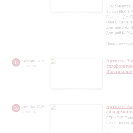
Брасс-квинтет 
Богдан ДЕХТЯР
Вячеслав ДМИТ
Олег ЕГОРОВ в
Дмитрий АНДР
Дмитрий КАРА
Программу ком
Артисты За
05
октября
,
2019
симфоничес
15:00
,
Сб
Шостакови
Артисты Ак
26
октября
,
2019
филармонии
15:00
,
Сб
РЕЙНЕКЕ. Трио 
БРУХ. Восемь п