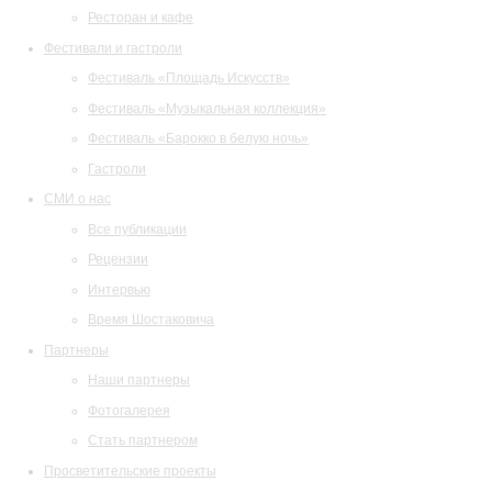
Ресторан и кафе
Фестивали и гастроли
Фестиваль «Площадь Искусств»
Фестиваль «Музыкальная коллекция»
Фестиваль «Барокко в белую ночь»
Гастроли
СМИ о нас
Все публикации
Рецензии
Интервью
Время Шостаковича
Партнеры
Наши партнеры
Фотогалерея
Стать партнером
Просветительские проекты