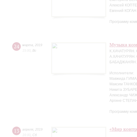
Алексей КОПТЕ
Евгений КОГАН
Программу ком
Музыка ко
24
марта
,
2019
15:00
,
Вс
К.ХАЧАТУРЯН. 
А.ХАЧАТУРЯН. 
БАБАДЖАНЯН. Т
Исполнители:
Мавжида ГИМА
Максим ТАНКО
Никита ЗУБАРЕ
Александр ЧИЖ
Аргине СТЕПАН
Программу ком
«Мир контр
13
апреля
,
2019
16:00
,
Сб