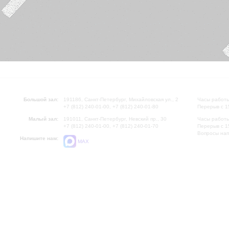
Большой зал:
191186, Санкт-Петербург, Михайловская ул., 2
Часы работы
+7 (812) 240-01-00, +7 (812) 240-01-80
Перерыв с 1
Малый зал:
191011, Санкт-Петербург, Невский пр., 30
Часы работы
+7 (812) 240-01-00, +7 (812) 240-01-70
Перерыв с 1
Вопросы на
Напишите нам:
MAX