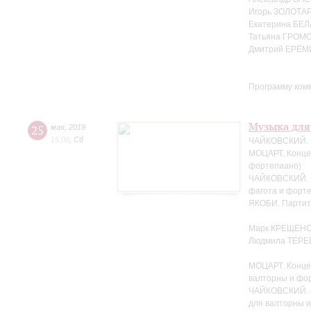
Игорь ЗОЛОТАР
Екатерина БЕЛ
Татьяна ГРОМО
Дмитрий ЕРЁМ
Программу ком
Музыка для
25
мая
,
2019
15:00
,
Сб
ЧАЙКОВСКИЙ. Н
МОЦАРТ. Концер
фортепиано)
ЧАЙКОВСКИЙ. «
фагота и форте
ЯКОБИ. Партит
Марк КРЕЩЕНС
Людмила ТЕРЕ
МОЦАРТ. Конце
валторны и фо
ЧАЙКОВСКИЙ. «
для валторны 