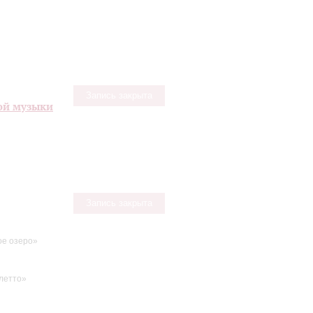
Запись закрыта
ой музыки
Запись закрыта
е озеро»
летто»