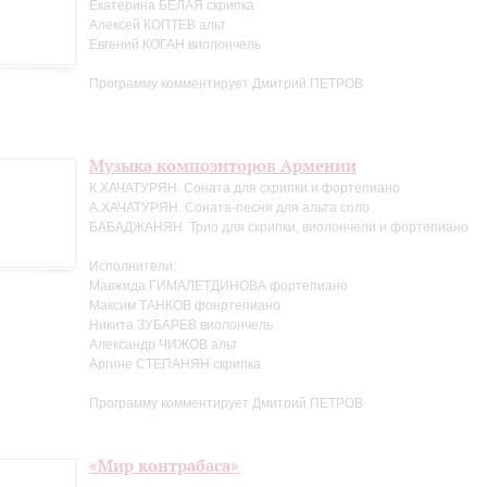
Екатерина БЕЛАЯ скрипка
Алексей КОПТЕВ альт
Евгений КОГАН виолончель
Программу комментирует Дмитрий ПЕТРОВ
Музыка композиторов Армении
К.ХАЧАТУРЯН. Соната для скрипки и фортепиано
А.ХАЧАТУРЯН. Соната-песня для альта соло
БАБАДЖАНЯН. Трио для скрипки, виолончели и фортепиано
Исполнители:
Мавжида ГИМАЛЕТДИНОВА фортепиано
Максим ТАНКОВ фонртепиано
Никита ЗУБАРЕВ виолончель
Александр ЧИЖОВ альт
Аргине СТЕПАНЯН скрипка
Программу комментирует Дмитрий ПЕТРОВ
«Мир контрабаса»