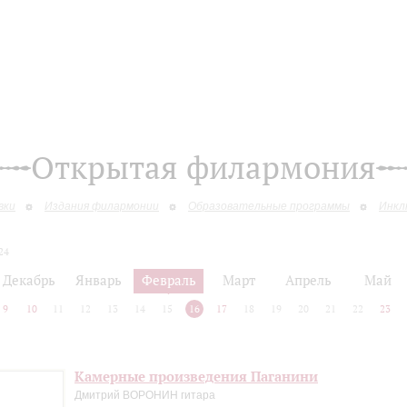
Открытая филармония
вки
Издания филармонии
Образовательные программы
Инкл
24
Декабрь
Январь
Февраль
Март
Апрель
Май
9
10
11
12
13
14
15
16
17
18
19
20
21
22
23
Камерные произведения Паганини
Дмитрий ВОРОНИН гитара