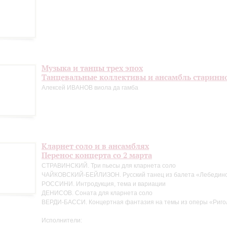
Музыка и танцы трех эпох
Танцевальные коллективы и ансамбль старинн
Алексей ИВАНОВ виола да гамба
Кларнет соло и в ансамблях
Перенос концерта со 2 марта
СТРАВИНСКИЙ. Три пьесы для кларнета соло
ЧАЙКОВСКИЙ-БЕЙЛИЗОН. Русский танец из балета «Лебедино
РОССИНИ. Интродукция, тема и вариации
ДЕНИСОВ. Соната для кларнета соло
ВЕРДИ-БАССИ. Концертная фантазия на темы из оперы «Риго
Исполнители: