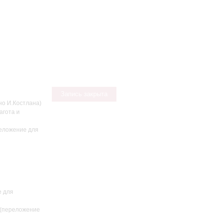
Запись закрыта
о И.Костлана)
агота и
реложение для
е для
 (переложение