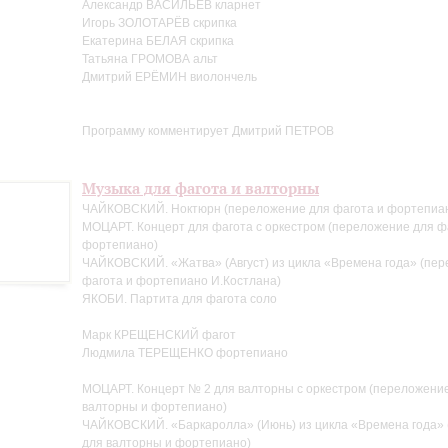
Александр ВАСИЛЬЕВ кларнет
Игорь ЗОЛОТАРЁВ скрипка
Екатерина БЕЛАЯ скрипка
Татьяна ГРОМОВА альт
Дмитрий ЕРЁМИН виолончель
Программу комментирует Дмитрий ПЕТРОВ
Музыка для фагота и валторны
ЧАЙКОВСКИЙ. Ноктюрн (переложение для фагота и фортепиан
МОЦАРТ. Концерт для фагота с оркестром (переложение для ф
фортепиано)
ЧАЙКОВСКИЙ. «Жатва» (Август) из цикла «Времена года» (пе
фагота и фортепиано И.Костлана)
ЯКОБИ. Партита для фагота соло
Марк КРЕЩЕНСКИЙ фагот
Людмила ТЕРЕЩЕНКО фортепиано
МОЦАРТ. Концерт № 2 для валторны с оркестром (переложени
валторны и фортепиано)
ЧАЙКОВСКИЙ. «Баркаролла» (Июнь) из цикла «Времена года»
для валторны и фортепиано)