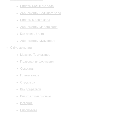
Билеты Большого зала
Абонементы Большого зала
Билеты Малого зала
Абонементы Малого зала
Как купить билет
Абонементы Музитория
О филармонии
Маэстро Темирканов
Правовая информация
Оркестры
Планы залов
Структура
Как добраться
Визит в филармонию
История
Библиотека