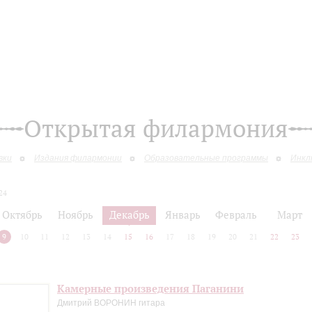
Открытая филармония
вки
Издания филармонии
Образовательные программы
Инкл
24
Октябрь
Ноябрь
Декабрь
Январь
Февраль
Март
9
10
11
12
13
14
15
16
17
18
19
20
21
22
23
Камерные произведения Паганини
Дмитрий ВОРОНИН гитара