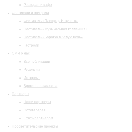
Ресторан и кафе
Фестивали и гастроли
Фестиваль «Площадь Искусств»
Фестиваль «Музыкальная коллекция»
Фестиваль «Барокко в белую ночь»
Гастроли
СМИ о нас
Все публикации
Рецензии
Интервью
Время Шостаковича
Партнеры
Наши партнеры
Фотогалерея
Стать партнером
Просветительские проекты