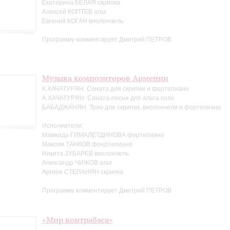
Екатерина БЕЛАЯ скрипка
Алексей КОПТЕВ альт
Евгений КОГАН виолончель
Программу комментирует Дмитрий ПЕТРОВ
Музыка композиторов Армении
К.ХАЧАТУРЯН. Соната для скрипки и фортепиано
А.ХАЧАТУРЯН. Соната-песня для альта соло
БАБАДЖАНЯН. Трио для скрипки, виолончели и фортепиано
Исполнители:
Мавжида ГИМАЛЕТДИНОВА фортепиано
Максим ТАНКОВ фонртепиано
Никита ЗУБАРЕВ виолончель
Александр ЧИЖОВ альт
Аргине СТЕПАНЯН скрипка
Программу комментирует Дмитрий ПЕТРОВ
«Мир контрабаса»