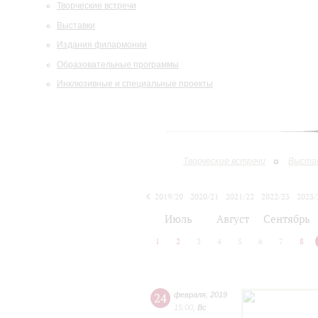
Творческие встречи
Выставки
Издания филармонии
Образовательные программы
Инклюзивные и специальные проекты
Творческие встречи
Выста
2019/20
2020/21
2021/22
2022/23
2023/
2024/25
Июль
Август
Сентябрь
1
2
3
4
5
6
7
8
24
февраля
,
2019
15:00
,
Вс