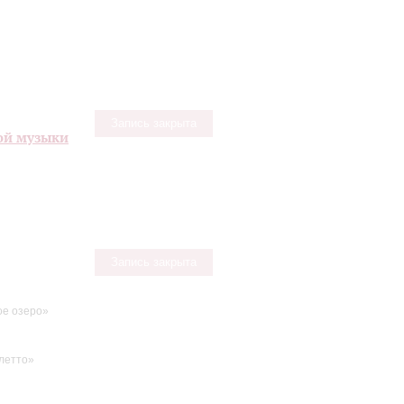
Запись закрыта
ой музыки
Запись закрыта
е озеро»
летто»