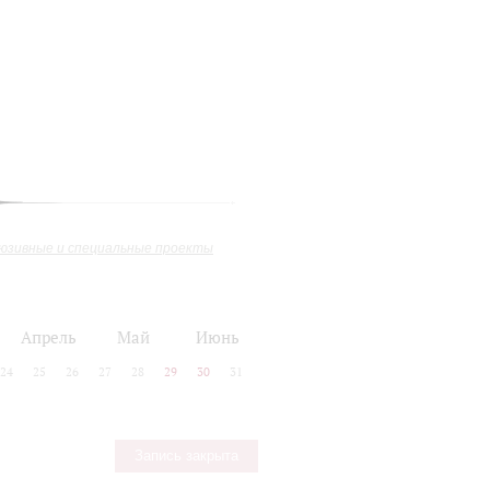
юзивные и специальные проекты
Апрель
Май
Июнь
24
25
26
27
28
29
30
31
Запись закрыта