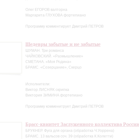
Олег ЕГОРОВ валторна
Маргарита ГЛУХОВА фортепиано
Программу комментирует Дмитрий ПЕТРОВ
Шедевры забытые и не забытые
ШУМАН. Три романса
ЧАЙКОВСКИЙ. «Размышление»
СМЕТАНА. «Моя Родина»
БРАМС. «Созерцание», Скерцо
Исполнители:
Виктор ЛИСНЯК скрипка
Виктория ЗИМИНА фортепиано
Программу комменитрует Дмитрий ПЕТРОВ
Брасс-квинтет Заслуженного коллектива Росси
БРУКНЕР. Фуга для органа (обработка Ч.Уоррена)
БРАМС. 13 вальсов соч. 39 (обработка К.Колетти)