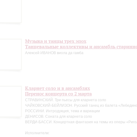
Музыка и танцы трех эпох
Танцевальные коллективы и ансамбль старинн
Алексей ИВАНОВ виола да гамба
Кларнет соло и в ансамблях
Перенос концерта со 2 марта
СТРАВИНСКИЙ. Три пьесы для кларнета соло
ЧАЙКОВСКИЙ-БЕЙЛИЗОН. Русский танец из балета «Лебедино
РОССИНИ. Интродукция, тема и вариации
ДЕНИСОВ. Соната для кларнета соло
ВЕРДИ-БАССИ. Концертная фантазия на темы из оперы «Риго
Исполнители: