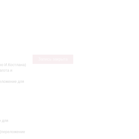
Запись закрыта
о И.Костлана)
агота и
реложение для
е для
 (переложение