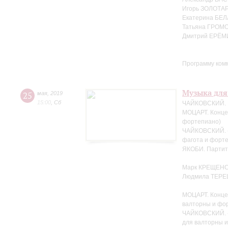
Игорь ЗОЛОТАР
Екатерина БЕЛ
Татьяна ГРОМО
Дмитрий ЕРЁМ
Программу ком
Музыка для
25
мая
,
2019
15:00
,
Сб
ЧАЙКОВСКИЙ. Н
МОЦАРТ. Концер
фортепиано)
ЧАЙКОВСКИЙ. «
фагота и форте
ЯКОБИ. Партит
Марк КРЕЩЕНС
Людмила ТЕРЕ
МОЦАРТ. Конце
валторны и фо
ЧАЙКОВСКИЙ. «
для валторны 