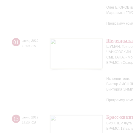
Олег ЕГОРОВ в
Маргарита ГЛ
Программу ком
Шедевры за
01
июня
,
2019
15:00
,
Сб
ШУМАН. Три ро
ЧАЙКОВСКИЙ. 
СМЕТАНА. «Мо
БРАМС. «Созер
Исполнители:
Виктор ЛИСНЯК
Виктория ЗИМ
Программу ком
Брасс-квин
15
июня
,
2019
15:00
,
Сб
БРУКНЕР. Фуга 
БРАМС. 13 валь