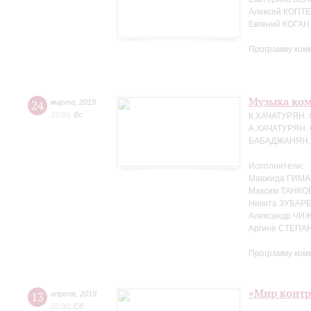
Алексей КОПТЕ
Евгений КОГАН
Программу ком
Музыка ко
24
марта
,
2019
15:00
,
Вс
К.ХАЧАТУРЯН. 
А.ХАЧАТУРЯН. 
БАБАДЖАНЯН. Т
Исполнители:
Мавжида ГИМА
Максим ТАНКО
Никита ЗУБАРЕ
Александр ЧИЖ
Аргине СТЕПАН
Программу ком
«Мир контр
13
апреля
,
2019
16:00
,
Сб