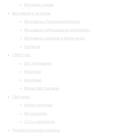
Ресторан и кафе
Фестивали и гастроли
Фестиваль «Площадь Искусств»
Фестиваль «Музыкальная коллекция»
Фестиваль «Барокко в белую ночь»
Гастроли
СМИ о нас
Все публикации
Рецензии
Интервью
Время Шостаковича
Партнеры
Наши партнеры
Фотогалерея
Стать партнером
Просветительские проекты