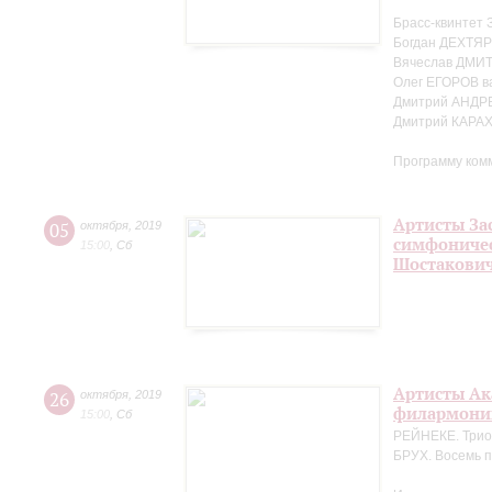
Брасс-квинтет 
Богдан ДЕХТЯР
Вячеслав ДМИТ
Олег ЕГОРОВ в
Дмитрий АНДР
Дмитрий КАРА
Программу ком
Артисты За
05
октября
,
2019
симфоничес
15:00
,
Сб
Шостакови
Артисты Ак
26
октября
,
2019
филармонии
15:00
,
Сб
РЕЙНЕКЕ. Трио 
БРУХ. Восемь п