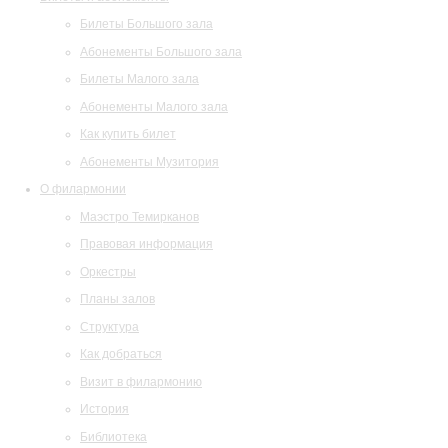
Билеты Большого зала
Абонементы Большого зала
Билеты Малого зала
Абонементы Малого зала
Как купить билет
Абонементы Музитория
О филармонии
Маэстро Темирканов
Правовая информация
Оркестры
Планы залов
Структура
Как добраться
Визит в филармонию
История
Библиотека