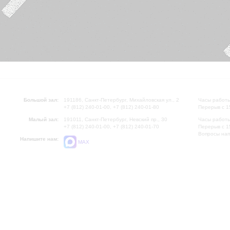
Большой зал:
191186, Санкт-Петербург, Михайловская ул., 2
Часы работы
+7 (812) 240-01-00, +7 (812) 240-01-80
Перерыв с 1
Малый зал:
191011, Санкт-Петербург, Невский пр., 30
Часы работы
+7 (812) 240-01-00, +7 (812) 240-01-70
Перерыв с 1
Вопросы на
Напишите нам:
MAX