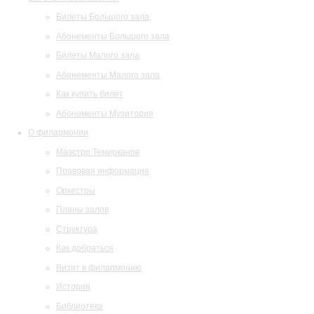
Билеты Большого зала
Абонементы Большого зала
Билеты Малого зала
Абонементы Малого зала
Как купить билет
Абонементы Музитория
О филармонии
Маэстро Темирканов
Правовая информация
Оркестры
Планы залов
Структура
Как добраться
Визит в филармонию
История
Библиотека