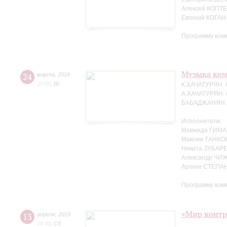
Алексей КОПТЕ
Евгений КОГАН
Программу ком
Музыка ко
24
марта
,
2019
15:00
,
Вс
К.ХАЧАТУРЯН. 
А.ХАЧАТУРЯН. 
БАБАДЖАНЯН. Т
Исполнители:
Мавжида ГИМА
Максим ТАНКО
Никита ЗУБАРЕ
Александр ЧИЖ
Аргине СТЕПАН
Программу ком
«Мир контр
13
апреля
,
2019
16:00
,
Сб