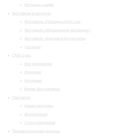
Ресторан и кафе
Фестивали и гастроли
Фестиваль «Площадь Искусств»
Фестиваль «Музыкальная коллекция»
Фестиваль «Барокко в белую ночь»
Гастроли
СМИ о нас
Все публикации
Рецензии
Интервью
Время Шостаковича
Партнеры
Наши партнеры
Фотогалерея
Стать партнером
Просветительские проекты