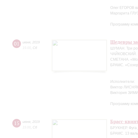
Олег ЕГОРОВ в
Маргарита ГЛ
Программу ком
Шедевры за
01
июня
,
2019
15:00
,
Сб
ШУМАН. Три ро
ЧАЙКОВСКИЙ. 
СМЕТАНА. «Мо
БРАМС. «Созер
Исполнители:
Виктор ЛИСНЯК
Виктория ЗИМ
Программу ком
Брасс-квин
15
июня
,
2019
15:00
,
Сб
БРУКНЕР. Фуга 
БРАМС. 13 валь