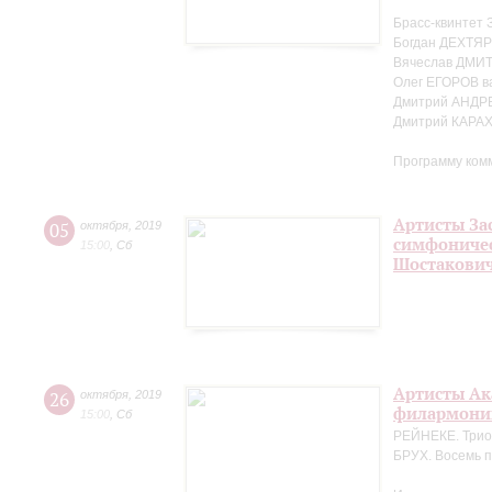
Брасс-квинтет 
Богдан ДЕХТЯР
Вячеслав ДМИТ
Олег ЕГОРОВ в
Дмитрий АНДР
Дмитрий КАРА
Программу ком
Артисты За
05
октября
,
2019
симфоничес
15:00
,
Сб
Шостакови
Артисты Ак
26
октября
,
2019
филармонии
15:00
,
Сб
РЕЙНЕКЕ. Трио 
БРУХ. Восемь п