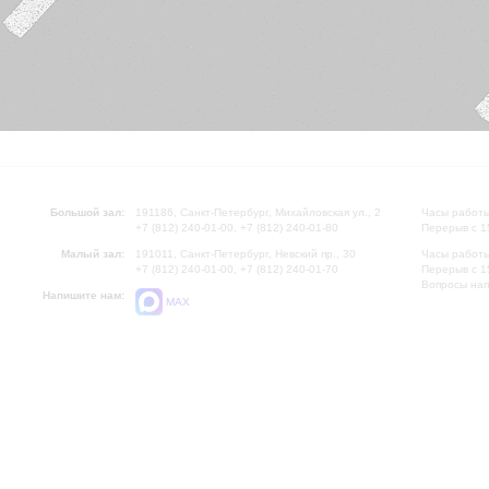
Большой зал:
191186, Санкт-Петербург, Михайловская ул., 2
Часы работы
+7 (812) 240-01-00, +7 (812) 240-01-80
Перерыв с 1
Малый зал:
191011, Санкт-Петербург, Невский пр., 30
Часы работы
+7 (812) 240-01-00, +7 (812) 240-01-70
Перерыв с 1
Вопросы на
Напишите нам:
MAX