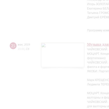
Игорь ЗОЛОТАР
Екатерина БЕЛ
Татьяна ГРОМО
Дмитрий ЕРЁМ
Программу ком
Музыка для
25
мая
,
2019
15:00
,
Сб
ЧАЙКОВСКИЙ. Н
МОЦАРТ. Концер
фортепиано)
ЧАЙКОВСКИЙ. «
фагота и форте
ЯКОБИ. Партит
Марк КРЕЩЕНС
Людмила ТЕРЕ
МОЦАРТ. Конце
валторны и фо
ЧАЙКОВСКИЙ. «
для валторны 