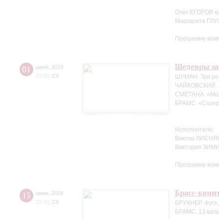
Олег ЕГОРОВ в
Маргарита ГЛ
Программу ком
Шедевры за
01
июня
,
2019
15:00
,
Сб
ШУМАН. Три ро
ЧАЙКОВСКИЙ. 
СМЕТАНА. «Мо
БРАМС. «Созер
Исполнители:
Виктор ЛИСНЯК
Виктория ЗИМ
Программу ком
Брасс-квин
15
июня
,
2019
15:00
,
Сб
БРУКНЕР. Фуга 
БРАМС. 13 валь