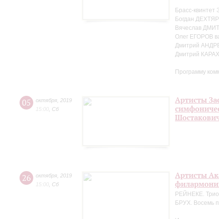
Брасс-квинтет 
Богдан ДЕХТЯР
Вячеслав ДМИТ
Олег ЕГОРОВ в
Дмитрий АНДР
Дмитрий КАРА
Программу ком
Артисты За
05
октября
,
2019
симфоничес
15:00
,
Сб
Шостакови
Артисты Ак
26
октября
,
2019
филармонии
15:00
,
Сб
РЕЙНЕКЕ. Трио 
БРУХ. Восемь п