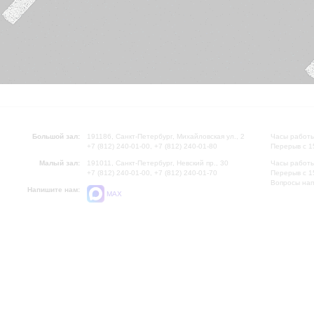
Большой зал:
191186, Санкт-Петербург, Михайловская ул., 2
Часы работы
+7 (812) 240-01-00, +7 (812) 240-01-80
Перерыв с 1
Малый зал:
191011, Санкт-Петербург, Невский пр., 30
Часы работы
+7 (812) 240-01-00, +7 (812) 240-01-70
Перерыв с 1
Вопросы на
Напишите нам:
MAX