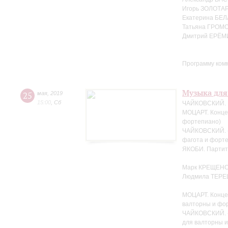
Игорь ЗОЛОТАР
Екатерина БЕЛ
Татьяна ГРОМО
Дмитрий ЕРЁМ
Программу ком
Музыка для
25
мая
,
2019
15:00
,
Сб
ЧАЙКОВСКИЙ. Н
МОЦАРТ. Концер
фортепиано)
ЧАЙКОВСКИЙ. «
фагота и форте
ЯКОБИ. Партит
Марк КРЕЩЕНС
Людмила ТЕРЕ
МОЦАРТ. Конце
валторны и фо
ЧАЙКОВСКИЙ. «
для валторны 