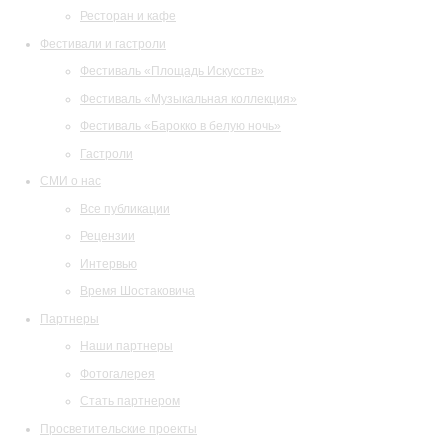
Ресторан и кафе
Фестивали и гастроли
Фестиваль «Площадь Искусств»
Фестиваль «Музыкальная коллекция»
Фестиваль «Барокко в белую ночь»
Гастроли
СМИ о нас
Все публикации
Рецензии
Интервью
Время Шостаковича
Партнеры
Наши партнеры
Фотогалерея
Стать партнером
Просветительские проекты