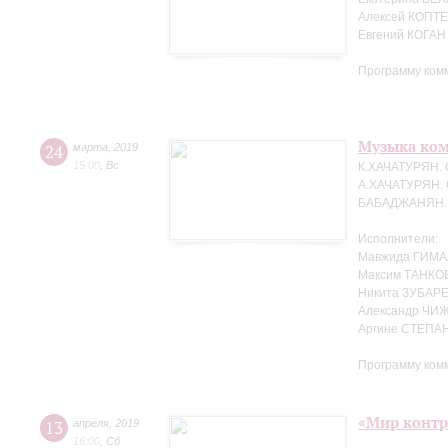
Алексей КОПТЕ
Евгений КОГАН
Программу ком
Музыка ко
24
марта
,
2019
15:00
,
Вс
К.ХАЧАТУРЯН. 
А.ХАЧАТУРЯН. 
БАБАДЖАНЯН. Т
Исполнители:
Мавжида ГИМА
Максим ТАНКО
Никита ЗУБАРЕ
Александр ЧИЖ
Аргине СТЕПАН
Программу ком
«Мир контр
13
апреля
,
2019
16:00
,
Сб