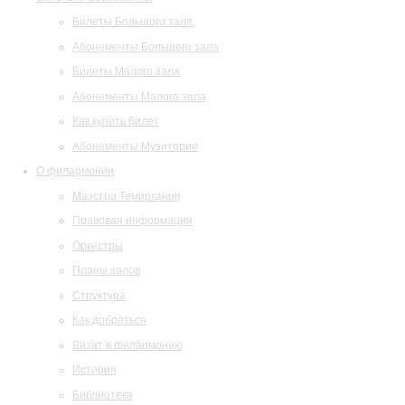
Билеты Большого зала
Абонементы Большого зала
Билеты Малого зала
Абонементы Малого зала
Как купить билет
Абонементы Музитория
О филармонии
Маэстро Темирканов
Правовая информация
Оркестры
Планы залов
Структура
Как добраться
Визит в филармонию
История
Библиотека