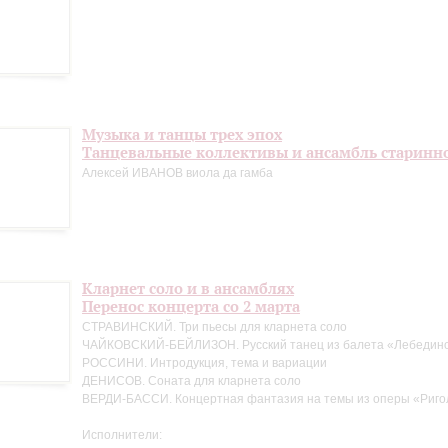
Музыка и танцы трех эпох
Танцевальные коллективы и ансамбль старинн
Алексей ИВАНОВ виола да гамба
Кларнет соло и в ансамблях
Перенос концерта со 2 марта
СТРАВИНСКИЙ. Три пьесы для кларнета соло
ЧАЙКОВСКИЙ-БЕЙЛИЗОН. Русский танец из балета «Лебедино
РОССИНИ. Интродукция, тема и вариации
ДЕНИСОВ. Соната для кларнета соло
ВЕРДИ-БАССИ. Концертная фантазия на темы из оперы «Риго
Исполнители: