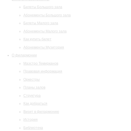
Билеты Большого зала
Абонементы Большого зала
Билеты Малого зала
Абонементы Малого зала
Как купить билет
Абонементы Музитория
О филармонии
Маэстро Темирканов
Правовая информация
Оркестры
Планы залов
Структура
Как добраться
Визит в филармонию
История
Библиотека