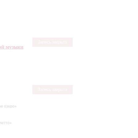
Запись закрыта
ой музыки
Запись закрыта
е озеро»
летто»