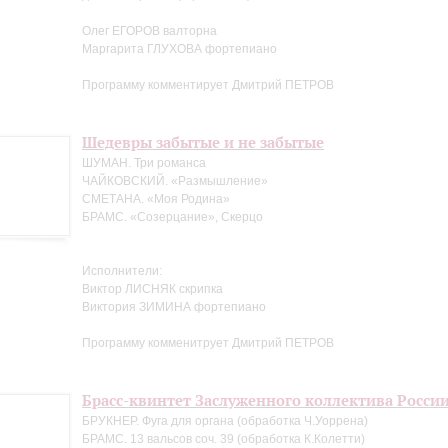
Олег ЕГОРОВ валторна
Маргарита ГЛУХОВА фортепиано
Программу комментирует Дмитрий ПЕТРОВ
Шедевры забытые и не забытые
ШУМАН. Три романса
ЧАЙКОВСКИЙ. «Размышление»
СМЕТАНА. «Моя Родина»
БРАМС. «Созерцание», Скерцо
Исполнители:
Виктор ЛИСНЯК скрипка
Виктория ЗИМИНА фортепиано
Программу комменитрует Дмитрий ПЕТРОВ
Брасс-квинтет Заслуженного коллектива Росси
БРУКНЕР. Фуга для органа (обработка Ч.Уоррена)
БРАМС. 13 вальсов соч. 39 (обработка К.Колетти)