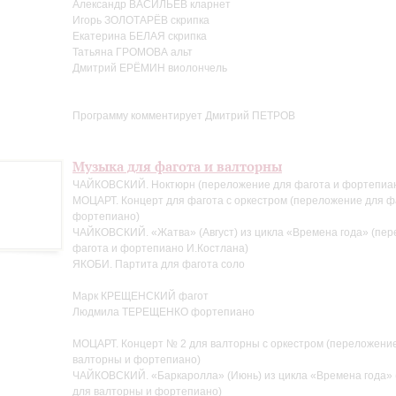
Александр ВАСИЛЬЕВ кларнет
Игорь ЗОЛОТАРЁВ скрипка
Екатерина БЕЛАЯ скрипка
Татьяна ГРОМОВА альт
Дмитрий ЕРЁМИН виолончель
Программу комментирует Дмитрий ПЕТРОВ
Музыка для фагота и валторны
ЧАЙКОВСКИЙ. Ноктюрн (переложение для фагота и фортепиан
МОЦАРТ. Концерт для фагота с оркестром (переложение для ф
фортепиано)
ЧАЙКОВСКИЙ. «Жатва» (Август) из цикла «Времена года» (пе
фагота и фортепиано И.Костлана)
ЯКОБИ. Партита для фагота соло
Марк КРЕЩЕНСКИЙ фагот
Людмила ТЕРЕЩЕНКО фортепиано
МОЦАРТ. Концерт № 2 для валторны с оркестром (переложени
валторны и фортепиано)
ЧАЙКОВСКИЙ. «Баркаролла» (Июнь) из цикла «Времена года»
для валторны и фортепиано)