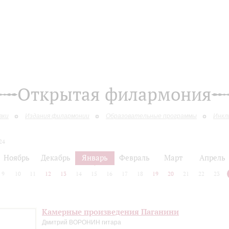
Открытая филармония
вки
Издания филармонии
Образовательные программы
Инкл
24
Ноябрь
Декабрь
Январь
Февраль
Март
Апрель
9
10
11
12
13
14
15
16
17
18
19
20
21
22
23
Камерные произведения Паганини
Дмитрий ВОРОНИН гитара