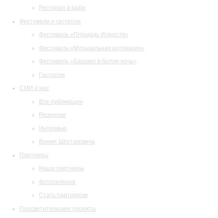
Ресторан и кафе
Фестивали и гастроли
Фестиваль «Площадь Искусств»
Фестиваль «Музыкальная коллекция»
Фестиваль «Барокко в белую ночь»
Гастроли
СМИ о нас
Все публикации
Рецензии
Интервью
Время Шостаковича
Партнеры
Наши партнеры
Фотогалерея
Стать партнером
Просветительские проекты