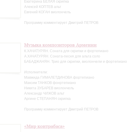
Екатерина БЕЛАЯ скрипка
Алексей КОПТЕВ альт
Евгений КОГАН виолончель
Программу комментирует Дмитрий ПЕТРОВ
Музыка композиторов Армении
К.ХАЧАТУРЯН. Соната для скрипки и фортепиано
А.ХАЧАТУРЯН. Соната-песня для альта соло
БАБАДЖАНЯН. Трио для скрипки, виолончели и фортепиано
Исполнители:
Мавжида ГИМАЛЕТДИНОВА фортепиано
Максим ТАНКОВ фонртепиано
Никита ЗУБАРЕВ виолончель
Александр ЧИЖОВ альт
Аргине СТЕПАНЯН скрипка
Программу комментирует Дмитрий ПЕТРОВ
«Мир контрабаса»