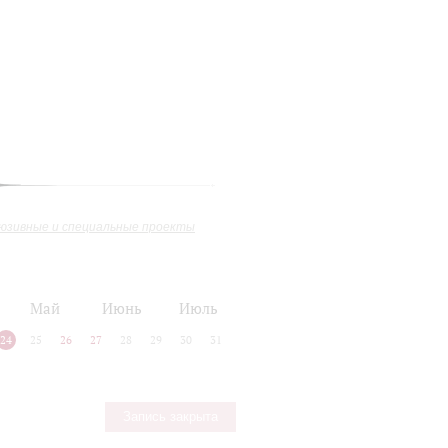
юзивные и специальные проекты
Май
Июнь
Июль
24
25
26
27
28
29
30
31
Запись закрыта