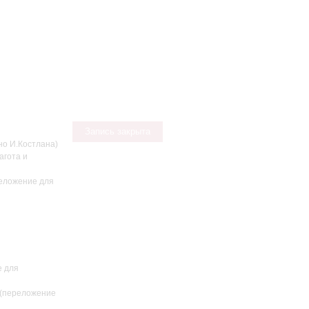
Запись закрыта
о И.Костлана)
агота и
реложение для
е для
 (переложение